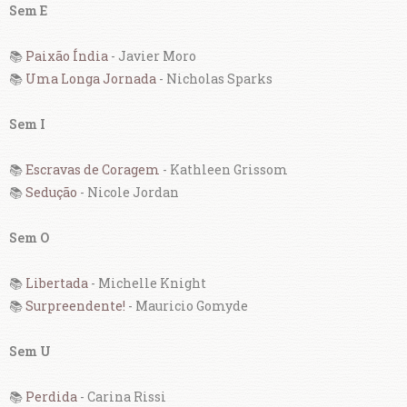
Sem E
📚
Paixão Índia
- Javier Moro
📚
Uma Longa Jornada
- Nicholas Sparks
Sem I
📚
Escravas de Coragem
- Kathleen Grissom
📚
Sedução
- Nicole Jordan
Sem O
📚
Libertada
- Michelle Knight
📚
Surpreendente!
- Mauricio Gomyde
Sem U
📚
Perdida
- Carina Rissi