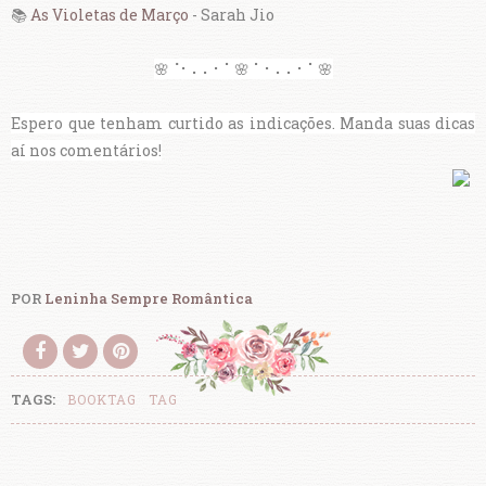
📚
As Violetas de Março
- Sarah Jio
🌸⠈⠂⠄⠄⠂⠁🌸 ⠁⠂⠄⠄⠂⠁🌸
Espero que tenham curtido as indicações. Manda suas dicas
aí nos comentários!
POR
Leninha Sempre Romântica
TAGS:
BOOKTAG
TAG