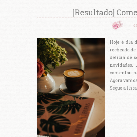
[Resultado] Come
0
Hoje é dia 
recheado de 
delícia de s
novidades.
comentou na
Agora vamos 
Segue a lista