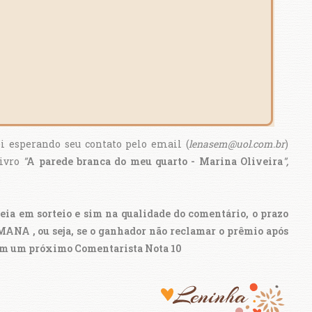
ei esperando seu contato pelo email (
lenasem@uol.com.br
)
livro
"
A parede branca do meu quarto - Marina Oliveira
",
ia em sorteio e sim na qualidade do comentário, o prazo
ANA , ou seja, se o ganhador não reclamar o prêmio após
do em um próximo Comentarista Nota 10