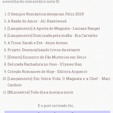
a escolha do comentário nota 10:
O Sempre Romântica deseja um Feliz 2023!
A Razão do Amor - Ali Hazelwood
[Lançamento] A Aposta do Magnata - Luciane Rangel
[Lançamento] Dominada pela máfia - Bia Carvalho
A Troca: Sarah e Eve - Anne Aresso
Projeto: Desencalhando livros da estante
[Evento] Encontro de Fãs Mistérios em Séri
e
Delicada Rachadura no Osso - Ulysses Han
Coleção Romances de Hoje - Editora Arqueiro
[Lançamento] Em Outra Vida: O Magnata e a Chef - Mari
Cardoso
[Minissérie] Todo dia a mesma noite
E o post sorteado foi...