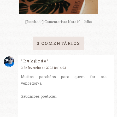
[Resultado] Comentarista Nota 10 – Julho
3 COMENTÁRIOS
" R y k @ r d o "
3 de fevereiro de 2023 às 14:03
Muitos parabéns para quem for o/a
vencedor/a.
.
Saudações poéticas.
.