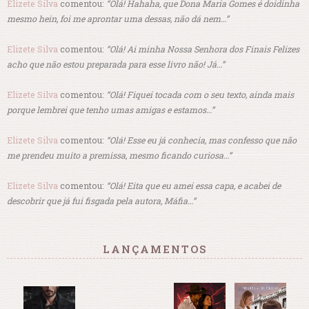
Elizete Silva
comentou:
“Olá! Hahaha, que Dona Maria Gomes é doidinha
mesmo hein, foi me aprontar uma dessas, não dá nem…”
Elizete Silva
comentou:
“Olá! Ai minha Nossa Senhora dos Finais Felizes
acho que não estou preparada para esse livro não! Já…”
Elizete Silva
comentou:
“Olá! Fiquei tocada com o seu texto, ainda mais
porque lembrei que tenho umas amigas e estamos…”
Elizete Silva
comentou:
“Olá! Esse eu já conhecia, mas confesso que não
me prendeu muito a premissa, mesmo ficando curiosa…”
Elizete Silva
comentou:
“Olá! Eita que eu amei essa capa, e acabei de
descobrir que já fui fisgada pela autora, Máfia…”
LANÇAMENTOS