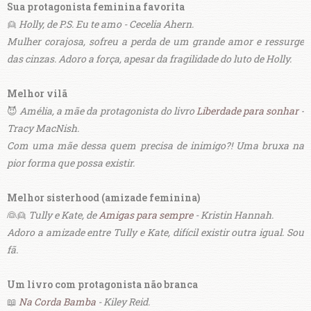
Sua protagonista feminina favorita
👱
Holly, de P.S. Eu te amo - Cecelia Ahern.
Mulher corajosa, sofreu a perda de um grande amor e ressurge
das cinzas. Adoro a força, apesar da fragilidade do luto de Holly.
Melhor vilã
😈
Amélia, a mãe da protagonista do livro
Liberdade para sonhar
-
Tracy MacNish.
Com uma mãe dessa quem precisa de inimigo?! Uma bruxa na
pior forma que possa existir.
Melhor sisterhood (amizade feminina)
👰👱
Tully e Kate, de
Amigas para sempre
- Kristin Hannah.
Adoro a amizade entre Tully e Kate, difícil existir outra igual. Sou
fã.
Um livro com protagonista não branca
📖
Na Corda Bamba
- Kiley Reid.