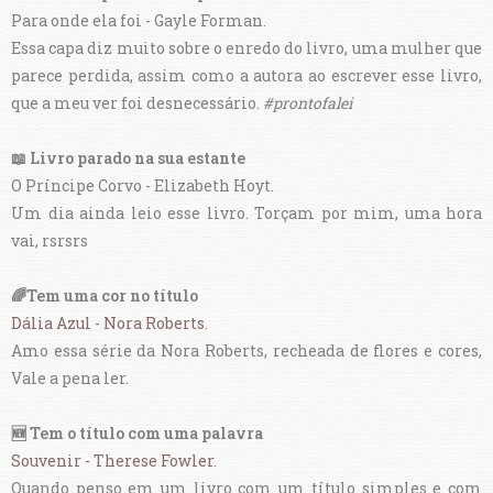
Para onde ela foi - Gayle Forman.
Essa capa diz muito sobre o enredo do livro, uma mulher que
parece perdida, assim como a autora ao escrever esse livro,
que a meu ver foi desnecessário.
#prontofalei
📖
Livro parado na sua estante
O Príncipe Corvo - Elizabeth Hoyt.
Um dia ainda leio esse livro. Torçam por mim, uma hora
vai, rsrsrs
🌈Tem uma cor no título
Dália Azul - Nora Roberts
.
Amo essa série da Nora Roberts, recheada de flores e cores,
Vale a pena ler.
🆕 Tem o título com uma palavra
Souvenir - Therese Fowler
.
Quando penso em um livro com um título simples e com