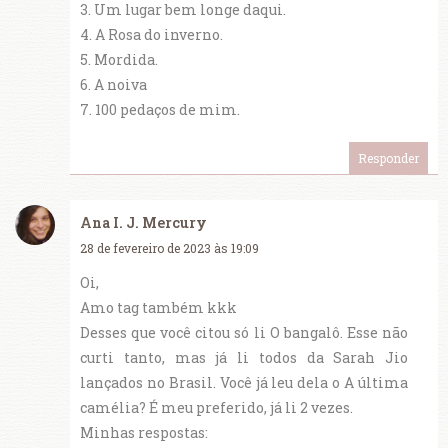
3. Um lugar bem longe daqui.
4. A Rosa do inverno.
5. Mordida.
6. A noiva
7. 100 pedaços de mim.
Responder
Ana I. J. Mercury
28 de fevereiro de 2023 às 19:09
Oi,
Amo tag também kkk
Desses que você citou só li O bangalô. Esse não
curti tanto, mas já li todos da Sarah Jio
lançados no Brasil. Você já leu dela o A última
camélia? É meu preferido, já li 2 vezes.
Minhas respostas: