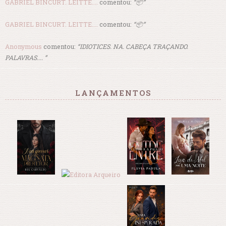
GABRIEL BINCURT. LEITTE....
comentou:
“📦”
GABRIEL BINCURT. LEITTE....
comentou:
“📦”
Anonymous
comentou:
“IDIOTICES. NA. CABEÇA TRAÇANDO.
PALAVRAS.... ”
LANÇAMENTOS