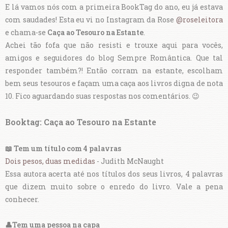
E lá vamos nós com a primeira BookTag do ano, eu já estava
com saudades! Esta eu vi no Instagram da Rose
@roseleitora
e chama-se
Caça ao Tesouro na Estante
.
Achei tão fofa que não resisti e trouxe aqui para vocês,
amigos e seguidores do blog Sempre Romântica. Que tal
responder também?! Então corram na estante, escolham
bem seus tesouros e façam uma caça aos livros digna de nota
10. Fico aguardando suas respostas nos comentários. 😉
Booktag: Caça ao Tesouro na Estante
📖 Tem um título com 4 palavras
Dois pesos, duas medidas
- Judith McNaught
Essa autora acerta até nos títulos dos seus livros, 4 palavras
que dizem muito sobre o enredo do livro. Vale a pena
conhecer.
👤Tem uma pessoa na capa