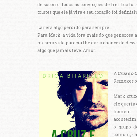
de socorro, todas as convicções de frei Luc f
tristes que ele já vira e seu coração foi def
Lar era algo perdido para sempre...
Para Mark, a vida fora mais do que generosa a
mesma vida parecia lhe dar a chance de desven
algo que jamais teve. Amor.
A Cruz e o 
Remexer o 
Mark cruzo
ele queria
homem q
acontecime
o grupo d
comum, - a