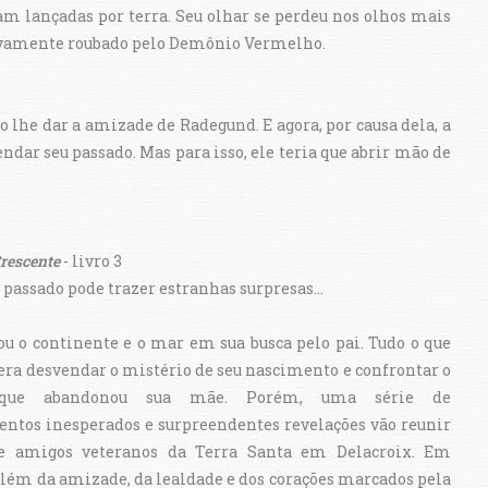
oram lançadas por terra. Seu olhar se perdeu nos olhos mais
initivamente roubado pelo Demônio Vermelho.
o lhe dar a amizade de Radegund. E agora, por causa dela, a
dar seu passado. Mas para isso, ele teria que abrir mão de
Crescente
- livro 3
passado pode trazer estranhas surpresas...
u o continente e o mar em sua busca pelo pai. Tudo o que
 era desvendar o mistério de seu nascimento e confrontar o
ue abandonou sua mãe. Porém, uma série de
ntos inesperados e surpreendentes revelações vão reunir
e amigos veteranos da Terra Santa em Delacroix. Em
lém da amizade, da lealdade e dos corações marcados pela