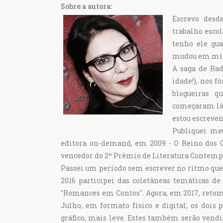
Sobre a autora:
Escrevo desd
trabalho escol
tenho ele gua
mudou em minha
A saga de Rad
idade!), nos 
blogueiras q
começaram lá.
estou escreven
Publiquei meu
editora on-demand, em 2009 - O Reino dos C
vencedor do 2º Prêmio de Literatura Contempo
Passei um período sem escrever no ritmo que 
2016 participei das coletâneas temáticas d
"Romances em Contos". Agora, em 2017, retome
Julho, em formato físico e digital; os doi
gráfico, mais leve. Estes também serão vendid