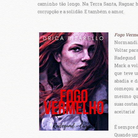
caminho tão longo. Na Terra Santa, Ragnar b
corrupção e a solidão. E também o amor.
Fogo Verme
Normandia
Voltar par
Radegund 
Mark a vol
que teve u
abadia e d
começou a
mesmo que
suas costa
aceitaria!
É sempre di
Quando uma