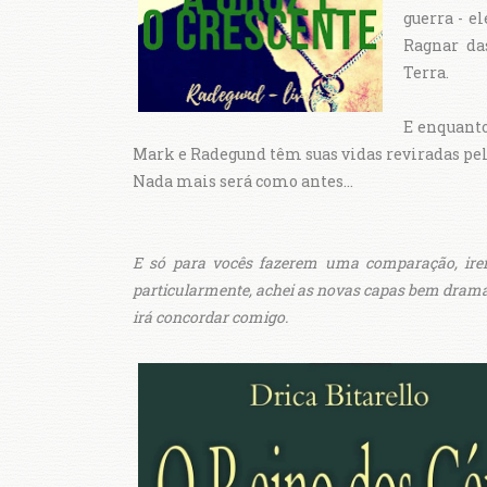
guerra - e
Ragnar da
Terra.
E enquanto
Mark e Radegund têm suas vidas reviradas pel
Nada mais será como antes...
E só para vocês fazerem uma comparação, irei 
particularmente, achei as novas capas bem dramáti
irá concordar comigo.