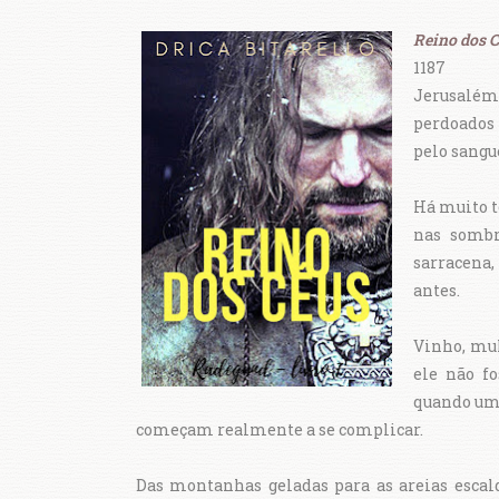
Reino dos 
1187
Jerusalém,
perdoados 
pelo sangu
Há muito t
nas sombr
sarracena,
antes.
Vinho, mul
ele não fo
quando um 
começam realmente a se complicar.
Das montanhas geladas para as areias esc