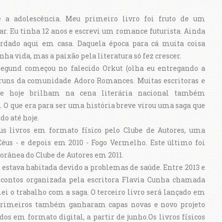
e a adolescência. Meu primeiro livro foi fruto de um
ar. Eu tinha 12 anos e escrevi um romance futurista. Ainda
rdado aqui em casa. Daquela época para cá muita coisa
 vida, mas a paixão pela literatura só fez crescer.
egund começou no falecido Orkut (olha eu entregando a
fóruns da comunidade Adoro Romances. Muitas escritoras e
ue hoje brilham na cena literária nacional também
 O que era para ser uma história breve virou uma saga que
do até hoje.
s livros em formato físico pelo Clube de Autores, uma
éus - e depois em 2010 - Fogo Vermelho. Este último foi
rânea do Clube de Autores em 2011.
estava habitada devido a problemas de saúde. Entre 2013 e
e contos organizada pela escritora Flavia Cunha chamada
i o trabalho com a saga. O terceiro livro será lançado em
s primeiros também ganharam capas novas e novo projeto
os em formato digital, a partir de junho.Os livros físicos