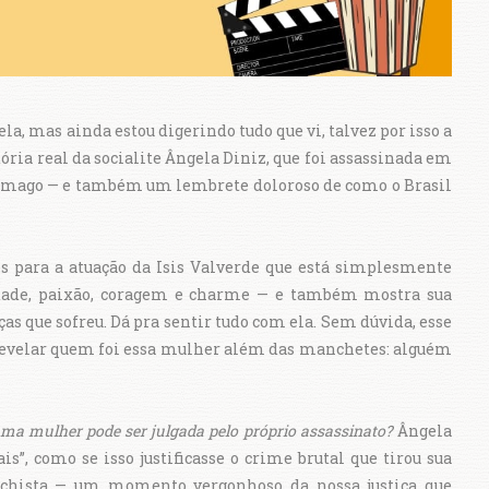
a, mas ainda estou digerindo tudo que vi, talvez por isso a
ória real da socialite Ângela Diniz, que foi assassinada em
stômago — e também um lembrete doloroso de como o Brasil
s para a atuação da Isis Valverde que está simplesmente
idade, paixão, coragem e charme — e também mostra sua
iças que sofreu. Dá pra sentir tudo com ela. Sem dúvida, esse
revelar quem foi essa mulher além das manchetes: alguém
a mulher pode ser julgada pelo próprio assassinato?
Ângela
s”, como se isso justificasse o crime brutal que tirou sua
achista — um momento vergonhoso da nossa justiça que