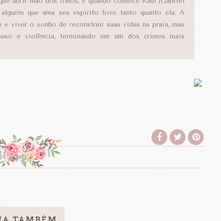
que abrir mão dos filhos, e quando conhece Raul (Gabriel
 alguém que ama seu espírito livre tanto quanto ela. A
o e viver o sonho de reconstruir suas vidas na praia, mas
abuso e violência, terminando em um dos crimes mais
VIDEO
IA TAMBÉM