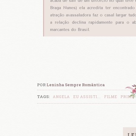
acaba de sair de um divórcio no qual teve 
Braga Nunes) ela acredita ter encontrado
atração avassaladora faz o casal largar tud
a relação declina rapidamente para o 
marcantes do Brasil.
POR
Leninha Sempre Romântica
TAGS:
ANGELA
EU ASSISTI...
FILME
PRIME 
LE