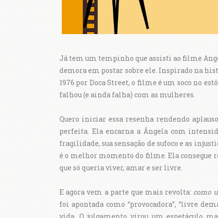
Já tem um tempinho que assisti ao filme Angel
demora em postar sobre ele. Inspirado na hist
1976 por Doca Street, o filme é um soco no e
falhou (e ainda falha) com as mulheres.
Quero iniciar essa resenha rendendo aplauso
perfeita. Ela encarna a Ângela com intens
fragilidade, sua sensação de sufoco e as injust
é o melhor momento do filme. Ela consegue 
que só queria viver, amar e ser livre.
E agora vem a parte que mais revolta:
como um
foi apontada como “provocadora”, “livre demai
vida. O julgamento virou um espetáculo m