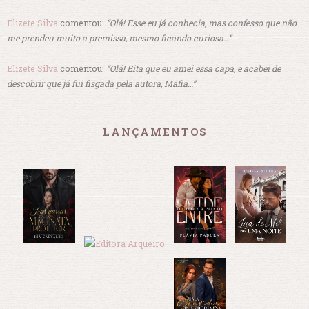
Elizete Silva
comentou:
“Olá! Esse eu já conhecia, mas confesso que não
me prendeu muito a premissa, mesmo ficando curiosa…”
Elizete Silva
comentou:
“Olá! Eita que eu amei essa capa, e acabei de
descobrir que já fui fisgada pela autora, Máfia…”
LANÇAMENTOS