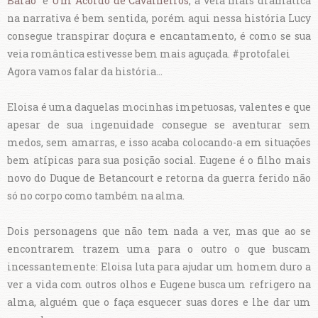
Barão
e
Um Acordo de Cavalheiros
, a veia mais dramática
na narrativa é bem sentida, porém aqui nessa história Lucy
consegue transpirar doçura e encantamento, é como se sua
veia romântica estivesse bem mais aguçada. #protofalei
Agora vamos falar da história...
Eloisa é uma daquelas mocinhas impetuosas, valentes e que
apesar de sua ingenuidade consegue se aventurar sem
medos, sem amarras, e isso acaba colocando-a em situações
bem atípicas para sua posição social. Eugene é o filho mais
novo do Duque de Betancourt e retorna da guerra ferido não
só no corpo como também na alma.
Dois personagens que não tem nada a ver, mas que ao se
encontrarem trazem uma para o outro o que buscam
incessantemente: Eloisa luta para ajudar um homem duro a
ver a vida com outros olhos e Eugene busca um refrigero na
alma, alguém que o faça esquecer suas dores e lhe dar um