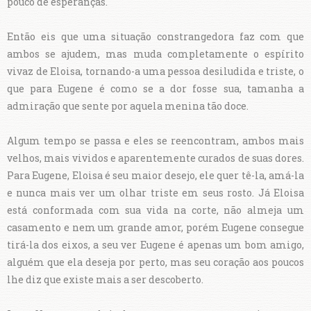
pouco de esperanças.
Então eis que uma situação constrangedora faz com que
ambos se ajudem, mas muda completamente o espírito
vivaz de Eloisa, tornando-a uma pessoa desiludida e triste, o
que para Eugene é como se a dor fosse sua, tamanha a
admiração que sente por aquela menina tão doce.
Algum tempo se passa e eles se reencontram, ambos mais
velhos, mais vividos e aparentemente curados de suas dores.
Para Eugene, Eloisa é seu maior desejo, ele quer tê-la, amá-la
e nunca mais ver um olhar triste em seus rosto. Já Eloisa
está conformada com sua vida na corte, não almeja um
casamento e nem um grande amor, porém Eugene consegue
tirá-la dos eixos, a seu ver Eugene é apenas um bom amigo,
alguém que ela deseja por perto, mas seu coração aos poucos
lhe diz que existe mais a ser descoberto.