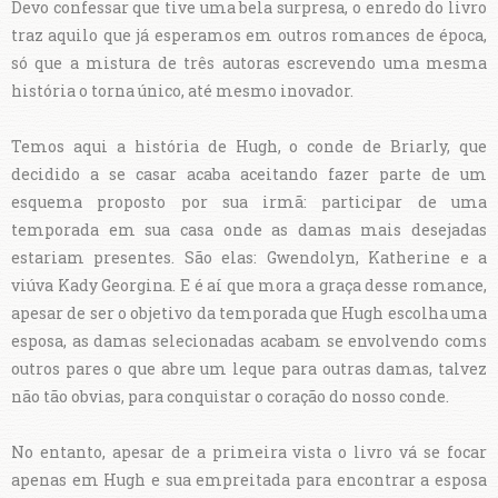
Devo confessar que tive uma bela surpresa, o enredo do livro
traz aquilo que já esperamos em outros romances de época,
só que a mistura de três autoras escrevendo uma mesma
história o torna único, até mesmo inovador.
Temos aqui a história de Hugh, o conde de Briarly, que
decidido a se casar acaba aceitando fazer parte de um
esquema proposto por sua irmã: participar de uma
temporada em sua casa onde as damas mais desejadas
estariam presentes. São elas: Gwendolyn, Katherine e a
viúva Kady Georgina. E é aí que mora a graça desse romance,
apesar de ser o objetivo da temporada que Hugh escolha uma
esposa, as damas selecionadas acabam se envolvendo coms
outros pares o que abre um leque para outras damas, talvez
não tão obvias, para conquistar o coração do nosso conde.
No entanto, apesar de a primeira vista o livro vá se focar
apenas em Hugh e sua empreitada para encontrar a esposa