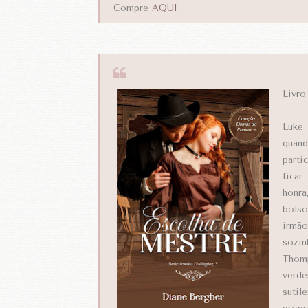
Compre
AQUI
Livro
Luke 
quand
parti
ficar
honra
bols
irmã
sozin
Thomp
verde
suti