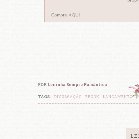
própr
Compre
AQUI
POR
Leninha Sempre Romântica
TAGS:
DIVULGAÇÃO
EBOOK
LANÇAMENTO
O
LE