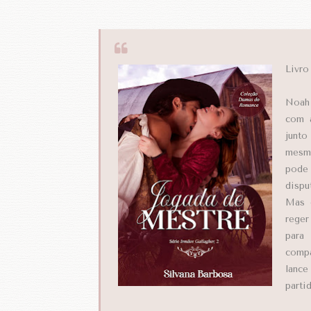
Livro
Noah 
com a
junto
mesmo
pode 
dispu
Mas 
reger
para
compa
lance
parti