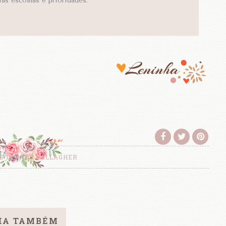
ias escolhas e prioridades.
S IRMÃOS GALLAGHER
IA TAMBÉM