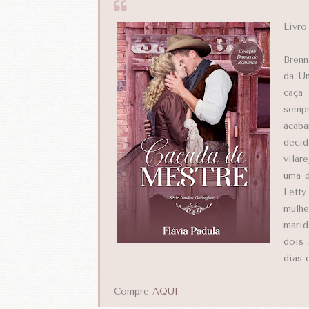
Livro
Brenn
da Un
caça 
sempr
acaba
decid
vilar
uma d
Letty
mulhe
marid
dois 
dias 
Compre
AQUI