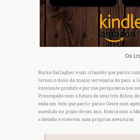
Os i
Burke Gallagher é um irlandês que partiu rum
tornou o dono da maior cervejaria do país, a 
excelente produto e por sua perspicácia nos n
Preocupado com o futuro de seus três filhos, d
cada um tem que partir para o Oeste com apen
sucedido no prazo de um ano, ficaria com a fá
o desafio e viverem suas próprias aventuras.