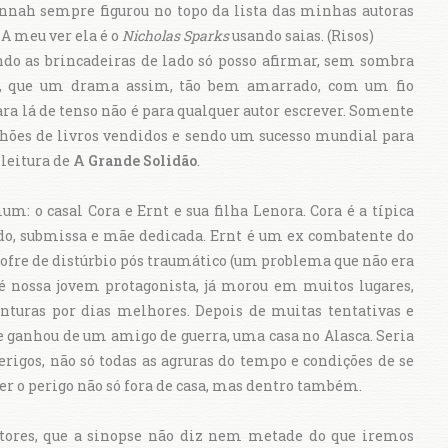
nnah sempre figurou no topo da lista das minhas autoras
 A meu ver ela é o
Nicholas Sparks
usando saias. (Risos)
do as brincadeiras de lado só posso afirmar, sem sombra
s, que um drama assim, tão bem amarrado, com um fio
ra lá de tenso não é para qualquer autor escrever. Somente
hões de livros vendidos e sendo um sucesso mundial para
 leitura de
A Grande Solidão
.
: o casal Cora e Ernt e sua filha Lenora. Cora é a típica
do, submissa e mãe dedicada. Ernt é um ex combatente do
e sofre de distúrbio pós traumático (um problema que não era
 é nossa jovem protagonista, já morou em muitos lugares,
nturas por dias melhores. Depois de muitas tentativas e
e ganhou de um amigo de guerra, uma casa no Alasca. Seria
erigos, não só todas as agruras do tempo e condições de se
 o perigo não só fora de casa, mas dentro também.
eitores, que a sinopse não diz nem metade do que iremos