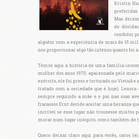
Kristin Ha
preferidas.
Mas deixan
de dúvida
condutor pa
alguém com a experiência de mais de 15 mil
nos proporcionar algo tão intenso quanto foi a
Temos aqui a história de uma família incomum
mulher dos anos 1970, apaixonada pelo mari
exército, ele foi preso e torturado no Vietnã 
tratado com a seriedade que é hoje). Lenora
sempre seguindo a mãe e o pai nas suas ave
fracassos Ernt decide aceitar uma herança qu
incrível se esse lugar não trouxesse muitos p
morar num lugar inóspito, como também de ter
Quero deixar claro aqui para vocês, caros l