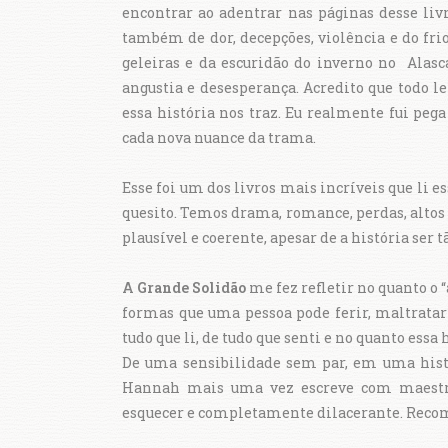
encontrar ao adentrar nas páginas desse livr
também de dor, decepções, violência e do frio
geleiras e da escuridão do inverno no Alas
angustia e desesperança. Acredito que todo le
essa história nos traz. Eu realmente fui peg
cada nova nuance da trama.
Esse foi um dos livros mais incríveis que l
quesito. Temos drama, romance, perdas, altos e
plausível e coerente, apesar de a história ser t
A Grande Solidão
me fez refletir no quanto o 
formas que uma pessoa pode ferir, maltratar
tudo que li, de tudo que senti e no quanto essa
De uma sensibilidade sem par, em uma histó
Hannah mais uma vez escreve com maestri
esquecer e completamente dilacerante. Recom