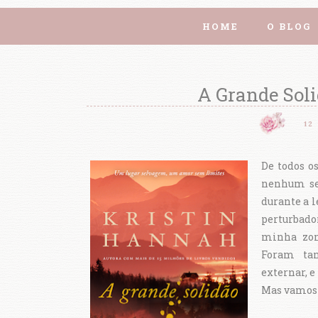
HOME
O BLOG
A Grande Soli
12
De todos os
nenhum se 
durante a 
perturbad
minha zon
Foram tan
externar, e
Mas vamos l