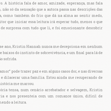
o. A história fala de amor, amizade, esperança, mas fala
, não só da sensação que a autora passa nas descrições das
ca, como também do frio que dá na alma ao sentir medo,
itor que iniciar essa leitura irá esperar tudo, menos o que
a de surpresa com tudo que li, e foi emocionante descobrir
i esse ano, Kristin Hannah nunca me decepciona em nenhum
 baixos do instinto de sobrevivência, e um final para lá de
ão sofrida.
“amor” pode trazer paz e em alguns casos dor, e nas diversas
 e dilacerar uma família. Estou ainda me recuperando de
 história me marcou.
ria tensa, num cenário arrebatador e selvagem, Kristin
a e nos presenteia com um romance único, difícil de
endo a leitura.