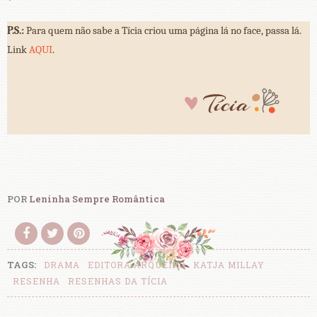
P.S.:
Para quem não sabe a Tícia criou uma página lá no face, passa lá.
Link
AQUI
.
POR
Leninha Sempre Romântica
TAGS:
DRAMA
EDITORA ARQUEIRO
KATJA MILLAY
RESENHA
RESENHAS DA TÍCIA