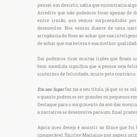
pensei em desistir, sabia que encontraria algo
Acredito que não podemos focar apenas do de
entre irmãs, nos vemos surpreendidos por
desenvolve. Nos vemos diante de uma narr
arrogância de Rose ao achar que sua inteligen
de achar que sua beleza é sua melhor qualidad
Daí podemos tirar muitas lições que ficam n
bem sucedida significa que a pessoa seja fel
sinônimo de felicidade, muito pelo contrário.
Em seu lugar
faz jus a seu título, já que só se
o quanto podemos ser grandes ou pequenos em
Destaque para o surgimento da avó das menina
a narrativa se desenvolva para um final praze
Agora meu desejo é assistir ao filme que foi
insuperável Shirley Maclaine nos papeis prin