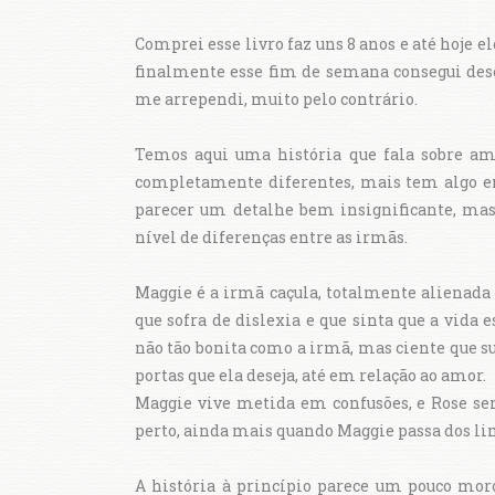
Comprei esse livro faz uns 8 anos e até hoje el
finalmente esse fim de semana consegui dese
me arrependi, muito pelo contrário.
Temos aqui uma história que fala sobre am
completamente diferentes, mais tem algo 
parecer um detalhe bem insignificante, mas 
nível de diferenças entre as irmãs.
Maggie é a irmã caçula, totalmente alienada 
que sofra de dislexia e que sinta que a vida 
não tão bonita como a irmã, mas ciente que su
portas que ela deseja, até em relação ao amor.
Maggie vive metida em confusões, e Rose se
perto, ainda mais quando Maggie passa dos li
A história à princípio parece um pouco mo