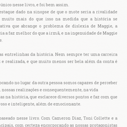
 único nesse livro, e foi bem assim.
staque dado na sinopse de que o mote seria a rivalidade
 muito mais do que isso na medida que a história se
ativa que abrange o problema de dislexia de Maggie, a
cia a faz melhor do que a irmã, e na ingenuidade de Maggie
e.
as entrelinhas da história. Nem sempre ter uma carreira
iz e realizada, e que muito menos ser bela além da conta é
 colocando no lugar da outra pessoa somos capazes de perceber
 nossas realizações e consequentemente, na vida
s na história, que esclarece diversos pontos e faz com que
roso e inteligente, além de emocionante.
 baseado nesse livro. Com Cameron Diaz, Toni Collette e a
cipais, com certeza encorporando as nossas protagonistas