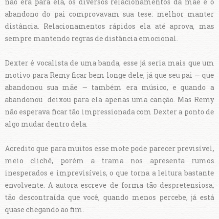
não era para ela, os diversos relacionamentos da mãe e o
abandono do pai comprovavam sua tese: melhor manter
distância. Relacionamentos rápidos ela até aprova, mas
sempre mantendo regras de distância emocional.
Dexter é vocalista de uma banda, esse já seria mais que um
motivo para Remy ficar bem longe dele, já que seu pai — que
abandonou sua mãe — também era músico, e quando a
abandonou deixou para ela apenas uma canção. Mas Remy
não esperava ficar tão impressionada com Dexter a ponto de
algo mudar dentro dela.
Acredito que para muitos esse mote pode parecer previsível,
meio clichê, porém a trama nos apresenta rumos
inesperados e imprevisíveis, o que torna a leitura bastante
envolvente. A autora escreve de forma tão despretensiosa,
tão descontraída que você, quando menos percebe, já está
quase chegando ao fim.