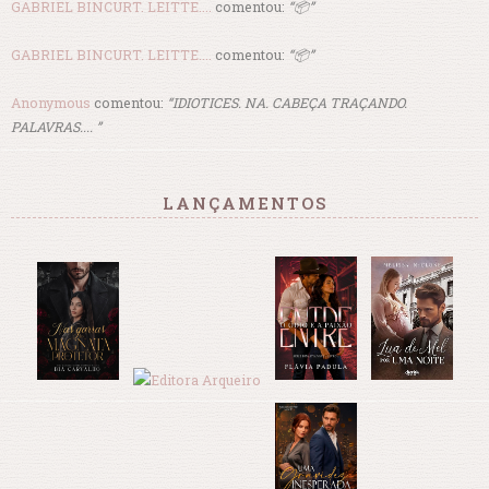
GABRIEL BINCURT. LEITTE....
comentou:
“📦”
GABRIEL BINCURT. LEITTE....
comentou:
“📦”
Anonymous
comentou:
“IDIOTICES. NA. CABEÇA TRAÇANDO.
PALAVRAS.... ”
LANÇAMENTOS