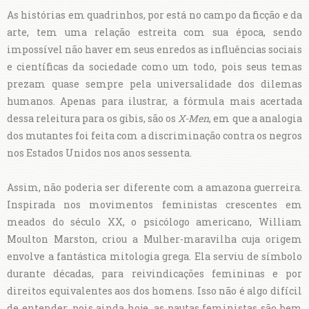
As histórias em quadrinhos, por está no campo da ficção e da
arte, tem uma relação estreita com sua época, sendo
impossível não haver em seus enredos as influências sociais
e científicas da sociedade como um todo, pois seus temas
prezam quase sempre pela universalidade dos dilemas
humanos. Apenas para ilustrar, a fórmula mais acertada
dessa releitura para os gibis, são os
X-Men
, em que a analogia
dos mutantes foi feita com a discriminação contra os negros
nos Estados Unidos nos anos sessenta.
Assim, não poderia ser diferente com a amazona guerreira.
Inspirada nos movimentos feministas crescentes em
meados do século XX, o psicólogo americano, William
Moulton Marston, criou a Mulher-maravilha cuja origem
envolve a fantástica mitologia grega. Ela serviu de símbolo
durante décadas, para reivindicações femininas e por
direitos equivalentes aos dos homens. Isso não é algo difícil
de entender, pois ainda hoje, as pautas feministas são bem