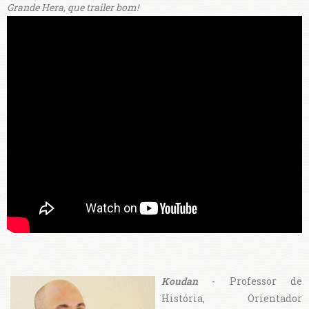
Grande Hera, que trailer bom!
Koudan
- Professor de
História, Orientador