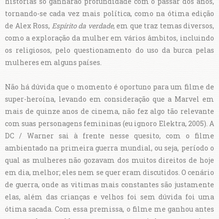
histórias só ganharão profundidade com o passar dos anos,
tornando-se cada vez mais política, como na ótima edição
de Alex Ross,
Espírito da verdade
, em que traz temas diversos,
como a exploração da mulher em vários âmbitos, incluindo
os religiosos, pelo questionamento do uso da burca pelas
mulheres em alguns países.
Não há dúvida que o momento é oportuno para um filme de
super-heroína, levando em consideração que a Marvel em
mais de quinze anos de cinema, não fez algo tão relevante
com suas personagens femininas (eu ignoro Elektra, 2005). A
DC / Warner sai à frente nesse quesito, com o filme
ambientado na primeira guerra mundial, ou seja, período o
qual as mulheres não gozavam dos muitos direitos de hoje
em dia, melhor; eles nem se quer eram discutidos. O cenário
de guerra, onde as vitimas mais constantes são justamente
elas, além das crianças e velhos foi sem dúvida foi uma
ótima sacada. Com essa premissa, o filme me ganhou antes