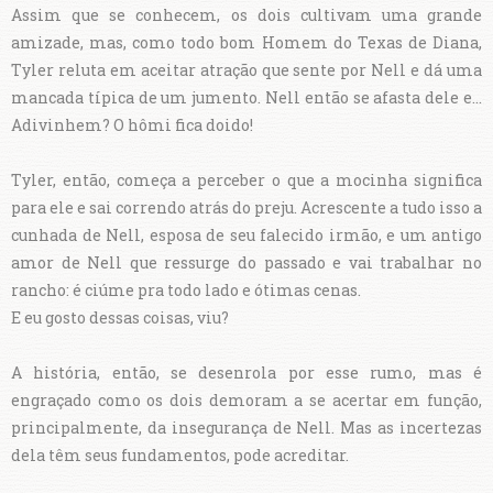
Assim que se conhecem, os dois cultivam uma grande
amizade, mas, como todo bom Homem do Texas de Diana,
Tyler reluta em aceitar atração que sente por Nell e dá uma
mancada típica de um jumento. Nell então se afasta dele e...
Adivinhem? O hômi fica doido!
Tyler, então, começa a perceber o que a mocinha significa
para ele e sai correndo atrás do preju. Acrescente a tudo isso a
cunhada de Nell, esposa de seu falecido irmão, e um antigo
amor de Nell que ressurge do passado e vai trabalhar no
rancho: é ciúme pra todo lado e ótimas cenas.
E eu gosto dessas coisas, viu?
A história, então, se desenrola por esse rumo, mas é
engraçado como os dois demoram a se acertar em função,
principalmente, da insegurança de Nell. Mas as incertezas
dela têm seus fundamentos, pode acreditar.