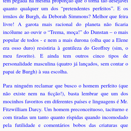
tem pegada na mesma proporção que o torna tão desejável
quanto qualquer um dos “pretendentes perfeitos”. E os
irmãos de Burgh, da Deborah Simmons? Melhor que feira
livre! A garota mais racional do planeta não ficaria
incólume ao ouvir o “Trema, moça!” do Dunstan – o mais
popular de todos - e nem a mais durona (olha que a Elene
era osso duro) resistiria à gentileza do Geoffrey (sim, o
meu favorito). E ainda tem outros cinco tipos de
personalidade masculina (quatro já lançados, sem contar o
papai de Burgh) à sua escolha.
Para ninguém reclamar que busco o homem perfeito (que
não existe nem na ficção!), basta lembrar que um dos
mocinhos favoritos em diferentes países e linguagens é Mr.
Fitzwilliam Darcy. Um homem preconceituoso, taciturno e
com tiradas um tanto quanto ríspidas quando incomodado
pela futilidade e comentários bobos das criaturas que