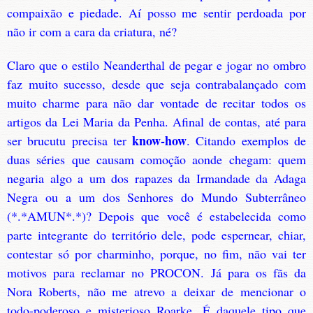
compaixão e piedade. Aí posso me sentir perdoada por
não ir com a cara da criatura, né?
Claro que o estilo Neanderthal de pegar e jogar no ombro
faz muito sucesso, desde que seja contrabalançado com
muito charme para não dar vontade de recitar todos os
artigos da Lei Maria da Penha. Afinal de contas, até para
know-how
ser brucutu precisa ter
. Citando exemplos de
duas séries que causam comoção aonde chegam: quem
negaria algo a um dos rapazes da Irmandade da Adaga
Negra ou a um dos Senhores do Mundo Subterrâneo
(*.*AMUN*.*)? Depois que você é estabelecida como
parte integrante do território dele, pode espernear, chiar,
contestar só por charminho, porque, no fim, não vai ter
motivos para reclamar no PROCON. Já para os fãs da
Nora Roberts, não me atrevo a deixar de mencionar o
todo-poderoso e misterioso Roarke. É daquele tipo que