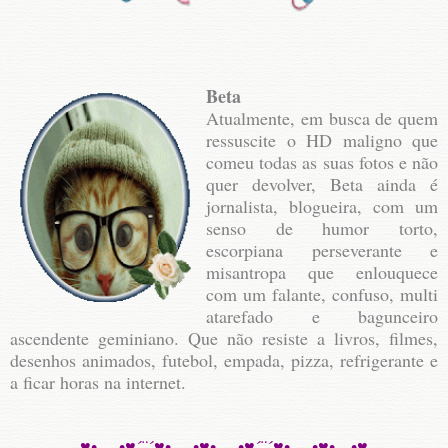
Beta
Atualmente, em busca de quem
ressuscite o HD maligno que
comeu todas as suas fotos e não
quer devolver, Beta ainda é
jornalista, blogueira, com um
senso de humor torto,
escorpiana perseverante e
misantropa que enlouquece
com um falante, confuso, multi
atarefado e bagunceiro
ascendente geminiano. Que não resiste a livros, filmes,
desenhos animados, futebol, empada, pizza, refrigerante e
a ficar horas na internet.
♥•.¸¸.•♥´¨´♥•.¸¸.•♥•.¸¸.•♥´¨´♥•.¸¸.•♥•.¸.•♥