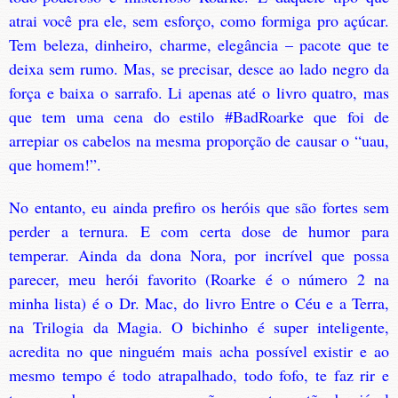
atrai você pra ele, sem esforço, como formiga pro açúcar.
Tem beleza, dinheiro, charme, elegância – pacote que te
deixa sem rumo. Mas, se precisar, desce ao lado negro da
força e baixa o sarrafo. Li apenas até o livro quatro, mas
que tem uma cena do estilo #BadRoarke que foi de
arrepiar os cabelos na mesma proporção de causar o “uau,
que homem!”.
No entanto, eu ainda prefiro os heróis que são fortes sem
perder a ternura. E com certa dose de humor para
temperar. Ainda da dona Nora, por incrível que possa
parecer, meu herói favorito (Roarke é o número 2 na
minha lista) é o Dr. Mac, do livro Entre o Céu e a Terra,
na Trilogia da Magia. O bichinho é super inteligente,
acredita no que ninguém mais acha possível existir e ao
mesmo tempo é todo atrapalhado, todo fofo, te faz rir e