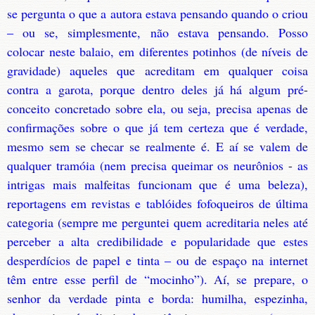
se pergunta o que a autora estava pensando quando o criou
– ou se, simplesmente, não estava pensando. Posso
colocar neste balaio, em diferentes potinhos (de níveis de
gravidade) aqueles que acreditam em qualquer coisa
contra a garota, porque dentro deles já há algum pré-
conceito concretado sobre ela, ou seja, precisa apenas de
confirmações sobre o que já tem certeza que é verdade,
mesmo sem se checar se realmente é. E aí se valem de
qualquer tramóia (nem precisa queimar os neurônios - as
intrigas mais malfeitas funcionam que é uma beleza),
reportagens em revistas e tablóides fofoqueiros de última
categoria (sempre me perguntei quem acreditaria neles até
perceber a alta credibilidade e popularidade que estes
desperdícios de papel e tinta – ou de espaço na internet
têm entre esse perfil de “mocinho”). Aí, se prepare, o
senhor da verdade pinta e borda: humilha, espezinha,