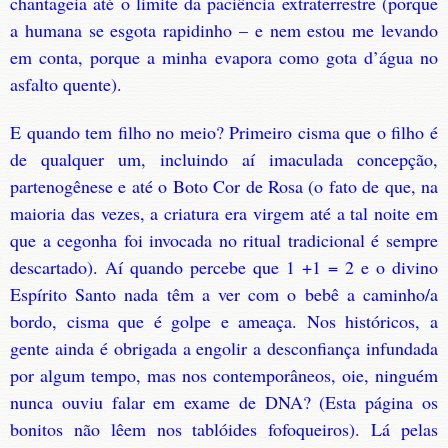
chantageia até o limite da paciência extraterrestre (porque
a humana se esgota rapidinho – e nem estou me levando
em conta, porque a minha evapora como gota d’água no
asfalto quente).
E quando tem filho no meio? Primeiro cisma que o filho é
de qualquer um, incluindo aí imaculada concepção,
partenogênese e até o Boto Cor de Rosa (o fato de que, na
maioria das vezes, a criatura era virgem até a tal noite em
que a cegonha foi invocada no ritual tradicional é sempre
descartado). Aí quando percebe que 1 +1 = 2 e o divino
Espírito Santo nada têm a ver com o bebê a caminho/a
bordo, cisma que é golpe e ameaça. Nos históricos, a
gente ainda é obrigada a engolir a desconfiança infundada
por algum tempo, mas nos contemporâneos, oie, ninguém
nunca ouviu falar em exame de DNA? (Esta página os
bonitos não lêem nos tablóides fofoqueiros). Lá pelas