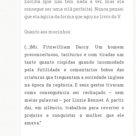
Escriba (que não tem nada a ver, mas ela
consegue ser uma vilã perfeita). Nunca pensei
que ela agiria da forma que agiu no livro do V.
Quanto aos mocinhos:
(...)Mr. Fitzwilliam Darcy. Um homem
preconceituoso, taciturno e com tiradas um
tanto quanto ríspidas quando incomodado
pela futilidade e comentários bobos das
criaturas que frequentam a sociedade inglesa
na época da regência. E seus gestos tiveram
como consequência ser rechaçado – sem
meias palavras – por Lizzie Bennet. A partir
daí, em silêncio, trabalhou para reverter o
prejuízo e conquistar a mulher que ele
amava."