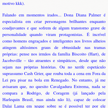
motivo kkk).
Falando em momentos irados... Dona Diana Palmer é
especialista em criar personagens brilhantes enquanto
coadjuvantes e que sofrem de algum transtorno grave de
personalidade quando viram protagonistas. É incrível
como homens engraçados e inteligentes nos livros alheios
atingem altíssimos graus de obtusidade nas tramas
próprias: pense nos irmãos da família Biscoito (Hart), de
Jacobsville – tão atraentes e simpáticos, desde que não
sejam nas próprias histórias. Ou no xerife espetáculo
suprassumo Cash Grier, que rouba toda a cena em Fora da
Lei pra pisar na bola em Renegado. No entanto, já me
avisaram que, no quesito Cavalgadura Extrema, nada se
compara a Rodrigo, de Coragem (já lançado pela
Harlequin Brasil, mas ainda não li), capaz de colocar
Dalai Lama em xeque sobre se é possível ter por ele