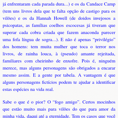
já enfrentaram cada parada dura...) e os da Candace Camp
(tem uns livros dela que te falta opção de castigo para os
vilões) e os da Hannah Howell (de doidos invejosos a
psicopatas, as famílias coelhos escocesas já tiveram que
superar cada cobra criada que fazem anaconda parecer
uma fofa língua de sogra...). E não é apenas “privilégio”
dos homens: tem muita mulher que toca o terror nos
livros, de rainha louca, à (pseudo) amante rejeitada,
familiares com cheirinho de enxofre. Pois é, ninguém
merece, mas alguns personagens são obrigados a encarar
mesmo assim. E a gente por tabela. A vantagem é que
alguns personagens fictícios podem te ajudar a identificar
estas espécies na vida real.
Sabe o que é o pior? O “fogo amigo”. Certos mocinhos
que estão muito mais para vilões do que para amor da
minha vida, daqui até a eternidade. Tem os casos que você