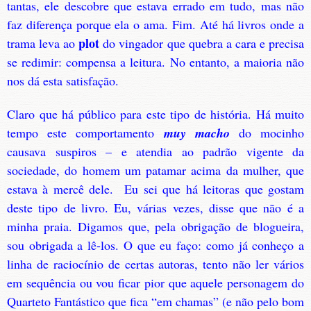
tantas, ele descobre que estava errado em tudo, mas não
faz diferença porque ela o ama. Fim. Até há livros onde a
plot
trama leva ao
do vingador que quebra a cara e precisa
se redimir: compensa a leitura. No entanto, a maioria não
nos dá esta satisfação.
Claro que há público para este tipo de história. Há muito
tempo este comportamento
muy macho
do mocinho
causava suspiros – e atendia ao padrão vigente da
sociedade, do homem um patamar acima da mulher, que
estava à mercê dele. Eu sei que há leitoras que gostam
deste tipo de livro. Eu, várias vezes, disse que não é a
minha praia. Digamos que, pela obrigação de blogueira,
sou obrigada a lê-los. O que eu faço: como já conheço a
linha de raciocínio de certas autoras, tento não ler vários
em sequência ou vou ficar pior que aquele personagem do
Quarteto Fantástico que fica “em chamas” (e não pelo bom