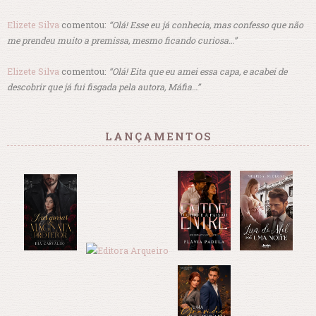
Elizete Silva
comentou:
“Olá! Esse eu já conhecia, mas confesso que não
me prendeu muito a premissa, mesmo ficando curiosa…”
Elizete Silva
comentou:
“Olá! Eita que eu amei essa capa, e acabei de
descobrir que já fui fisgada pela autora, Máfia…”
LANÇAMENTOS