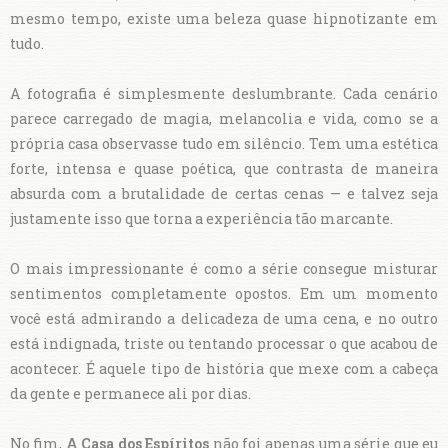
mesmo tempo, existe uma beleza quase hipnotizante em
tudo.
A fotografia é simplesmente deslumbrante. Cada cenário
parece carregado de magia, melancolia e vida, como se a
própria casa observasse tudo em silêncio. Tem uma estética
forte, intensa e quase poética, que contrasta de maneira
absurda com a brutalidade de certas cenas — e talvez seja
justamente isso que torna a experiência tão marcante.
O mais impressionante é como a série consegue misturar
sentimentos completamente opostos. Em um momento
você está admirando a delicadeza de uma cena, e no outro
está indignada, triste ou tentando processar o que acabou de
acontecer. É aquele tipo de história que mexe com a cabeça
da gente e permanece ali por dias.
No fim,
A Casa dos Espíritos
não foi apenas uma série que eu