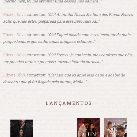
mesmo hein, foi me aprontar uma dessas, não dá nem…”
Elizete Silva
comentou:
“Olá! Ai minha Nossa Senhora dos Finais Felizes
acho que não estou preparada para esse livro não! Já…”
Elizete Silva
comentou:
“Olá! Fiquei tocada com o seu texto, ainda mais
porque lembrei que tenho umas amigas e estamos…”
Elizete Silva
comentou:
“Olá! Esse eu já conhecia, mas confesso que não
me prendeu muito a premissa, mesmo ficando curiosa…”
Elizete Silva
comentou:
“Olá! Eita que eu amei essa capa, e acabei de
descobrir que já fui fisgada pela autora, Máfia…”
LANÇAMENTOS