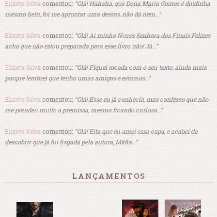
Elizete Silva
comentou:
“Olá! Hahaha, que Dona Maria Gomes é doidinha
mesmo hein, foi me aprontar uma dessas, não dá nem…”
Elizete Silva
comentou:
“Olá! Ai minha Nossa Senhora dos Finais Felizes
acho que não estou preparada para esse livro não! Já…”
Elizete Silva
comentou:
“Olá! Fiquei tocada com o seu texto, ainda mais
porque lembrei que tenho umas amigas e estamos…”
Elizete Silva
comentou:
“Olá! Esse eu já conhecia, mas confesso que não
me prendeu muito a premissa, mesmo ficando curiosa…”
Elizete Silva
comentou:
“Olá! Eita que eu amei essa capa, e acabei de
descobrir que já fui fisgada pela autora, Máfia…”
LANÇAMENTOS