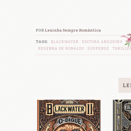
POR
Leninha Sempre Romântica
TAGS:
BLACKWATER
EDITORA ARQUEIRO
MI
RESENHA DE RONALDO
SUSPENSE
THRILLE
LE