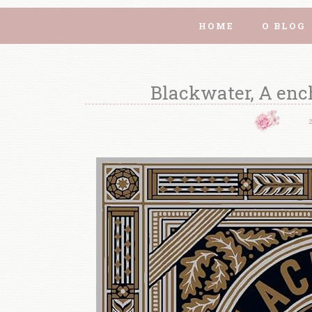
HOME
O BLOG
Blackwater, A enc