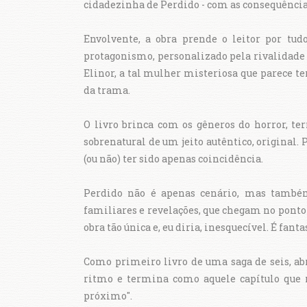
cidadezinha de Perdido - com as consequência
Envolvente, a obra prende o leitor por tu
protagonismo, personalizado pela rivalidade
Elinor, a tal mulher misteriosa que parece ter
da trama.
O livro brinca com os gêneros do horror, terr
sobrenatural de um jeito autêntico, original. P
(ou não) ter sido apenas coincidência.
Perdido não é apenas cenário, mas tamb
familiares e revelações, que chegam no ponto
obra tão única e, eu diria, inesquecível. É fant
Como primeiro livro de uma saga de seis, abr
ritmo e termina como aquele capítulo que n
próximo".