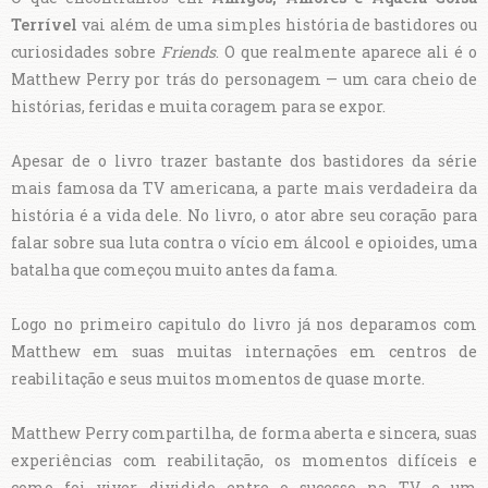
Terrível
vai além de uma simples história de bastidores ou
curiosidades sobre
Friends
. O que realmente aparece ali é o
Matthew Perry por trás do personagem — um cara cheio de
histórias, feridas e muita coragem para se expor.
Apesar de o livro trazer bastante dos bastidores da série
mais famosa da TV americana, a parte mais verdadeira da
história é a vida dele. No livro, o ator abre seu coração para
falar sobre sua luta contra o vício em álcool e opioides, uma
batalha que começou muito antes da fama.
Logo no primeiro capitulo do livro já nos deparamos com
Matthew em suas muitas internações em centros de
reabilitação e seus muitos momentos de quase morte.
Matthew Perry compartilha, de forma aberta e sincera, suas
experiências com reabilitação, os momentos difíceis e
como foi viver dividido entre o sucesso na TV e um