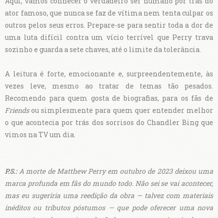
Aqui, vamos conhecer o verdadeiro ser humano por trás do
ator famoso, que nunca se faz de vítima nem tenta culpar os
outros pelos seus erros. Prepare-se para sentir toda a dor de
uma luta difícil contra um vício terrível que Perry trava
sozinho e guarda a sete chaves, até o limite da tolerância.
A leitura é forte, emocionante e, surpreendentemente, às
vezes leve, mesmo ao tratar de temas tão pesados.
Recomendo para quem gosta de biografias, para os fãs de
Friends
ou simplesmente para quem quer entender melhor
o que acontecia por trás dos sorrisos do Chandler Bing que
vimos na TV um dia.
P.S.:
A morte de Matthew Perry em outubro de 2023 deixou uma
marca profunda em fãs do mundo todo.
Não sei se vai acontecer,
mas eu sugeriria uma reedição da obra — talvez com materiais
inéditos ou tributos póstumos — que pode oferecer uma nova