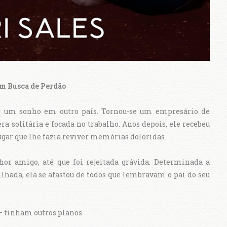
m Busca de Perdão
er um sonho em outro país. Tornou-se um empresário de
ra solitária e focada no trabalho. Anos depois, ele recebeu
lugar que lhe fazia reviver memórias doloridas.
or amigo, até que foi rejeitada grávida. Determinada a
lhada, ela se afastou de todos que lembravam o pai do seu
– tinham outros planos.