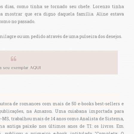
s dias, como tinha se tornado seu chefe. Lorenzo tinha
ra mostrar que era digno daquela família. Aline estava
como no passado.
 milagre ou um pedido através de uma pulseira dos desejos.
a seu exemplar
AQUI
utora de romances com mais de 50 e-books best-sellers e
publicações, na Amazon. Uma cuiabana importada para
MS, trabalhou mais de 14 anos como Analista de Sistema,
a antiga paixão nos últimos anos de TI: os livros. Em
6, publicou o primeiro e-book intitulado "Completa: O