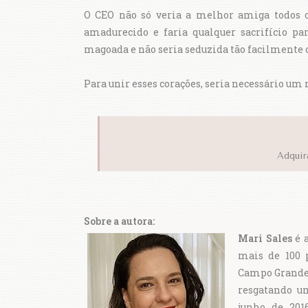
O CEO não só veria a melhor amiga todos o
amadurecido e faria qualquer sacrifício pa
magoada e não seria seduzida tão facilmente 
Para unir esses corações, seria necessário um
Adquir
Sobre a autora:
Mari Sales
é a
mais de 100 
Campo Grande-
resgatando um
junho de 201