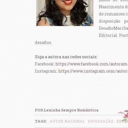
Nascimento de 
de romances cl
disposição p
DesafioMariSal
Editorial Por
desafios.
Siga a autora nas redes sociais:
Facebook:
https://www.facebook.com/autorama
Instagram:
https://www.instagram.com/autor
POR
Leninha Sempre Romântica
TAGS:
AUTOR NACIONAL
DIVULGAÇÃO
EBOO