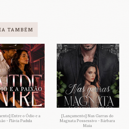
IA TAMBÉM
ento] Entre o Ódio e a
[Lançamento] Nas Garras do
xão - Flávia Padula
Magnata Possessivo - Bárbara
Maia