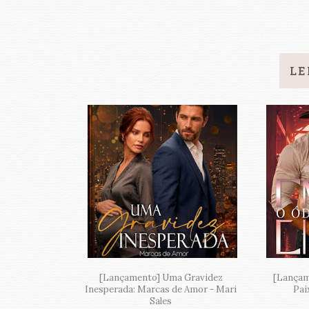
LE
[Lançamento] Uma Gravidez
[Lançam
Inesperada: Marcas de Amor - Mari
Pai
Sales