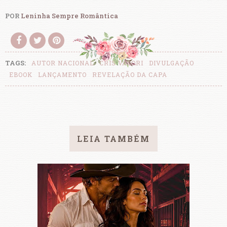
POR
Leninha Sempre Romântica
TAGS:
AUTOR NACIONAL
CRIS VALORI
DIVULGAÇÃO
EBOOK
LANÇAMENTO
REVELAÇÃO DA CAPA
LEIA TAMBÉM