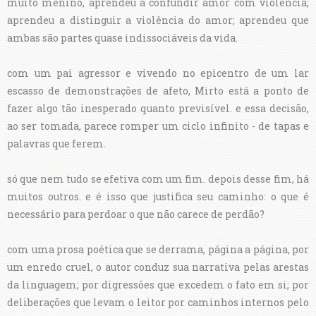
muito menino, aprendeu a confundir amor com violência;
aprendeu a distinguir a violência do amor; aprendeu que
ambas são partes quase indissociáveis da vida.
com um pai agressor e vivendo no epicentro de um lar
escasso de demonstrações de afeto, Mirto está a ponto de
fazer algo tão inesperado quanto previsível. e essa decisão,
ao ser tomada, parece romper um ciclo infinito - de tapas e
palavras que ferem.
só que nem tudo se efetiva com um fim. depois desse fim, há
muitos outros. e é isso que justifica seu caminho: o que é
necessário para perdoar o que não carece de perdão?
com uma prosa poética que se derrama, página a página, por
um enredo cruel, o autor conduz sua narrativa pelas arestas
da linguagem; por digressões que excedem o fato em si; por
deliberações que levam o leitor por caminhos internos pelo