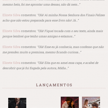
mesmo hein, foi me aprontar uma dessas, não dá nem…”
Elizete Silva
comentou:
“Olá! Ai minha Nossa Senhora dos Finais Felizes
acho que não estou preparada para esse livro não! Já…”
Elizete Silva
comentou:
“Olá! Fiquei tocada com o seu texto, ainda mais
porque lembrei que tenho umas amigas e estamos…”
Elizete Silva
comentou:
“Olá! Esse eu já conhecia, mas confesso que não
me prendeu muito a premissa, mesmo ficando curiosa…”
Elizete Silva
comentou:
“Olá! Eita que eu amei essa capa, e acabei de
descobrir que já fui fisgada pela autora, Máfia…”
LANÇAMENTOS