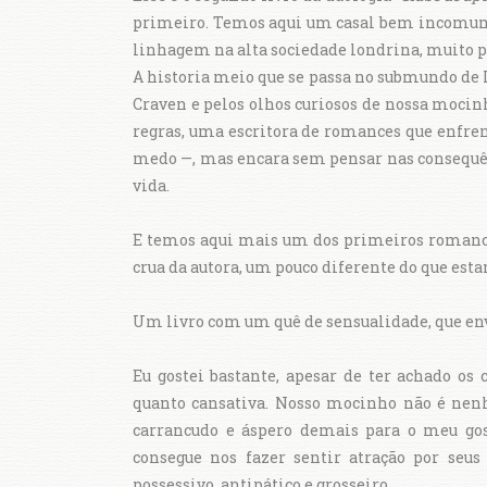
primeiro. Temos aqui um casal bem incomum,
linhagem na alta sociedade londrina, muito p
A historia meio que se passa no submundo de 
Craven e pelos olhos curiosos de nossa mocin
regras, uma escritora de romances que enfr
medo —, mas encara sem pensar nas consequênc
vida.
E temos aqui mais um dos primeiros romances
crua da autora, um pouco diferente do que e
Um livro com um quê de sensualidade, que env
Eu gostei bastante, apesar de ter achado os 
quanto cansativa. Nosso mocinho não é nenh
carrancudo e áspero demais para o meu go
consegue nos fazer sentir atração por se
possessivo, antipático e grosseiro.