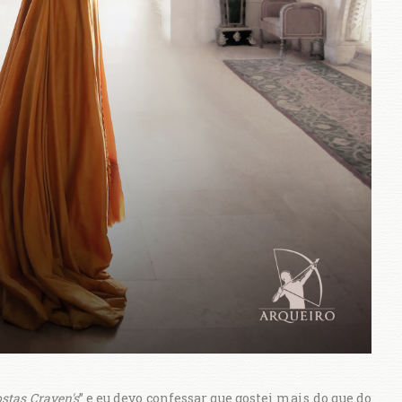
ostas Craven's
” e eu devo confessar que gostei mais do que do