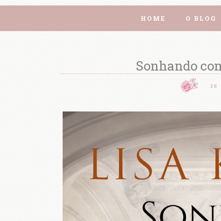
HOME
O BLOG
Sonhando com
26