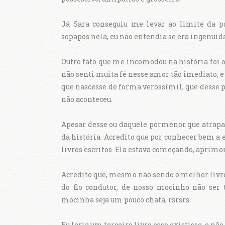
Já Sara conseguiu me levar ao limite da 
sopapos nela, eu não entendia se era ingenuid
Outro fato que me incomodou na história foi 
não senti muita fé nesse amor tão imediato,
que nascesse de forma verossímil, que desse pa
não aconteceu.
Apesar desse ou daquele pormenor que atrapal
da história. Acredito que por conhecer bem a e
livros escritos. Ela estava começando, aprimo
Acredito que, mesmo não sendo o melhor livro
do fio condutor, de nosso mocinho não ser
mocinha seja um pouco chata, rsrsrs.
Eu leria um terceiro livro caso existisse, e n