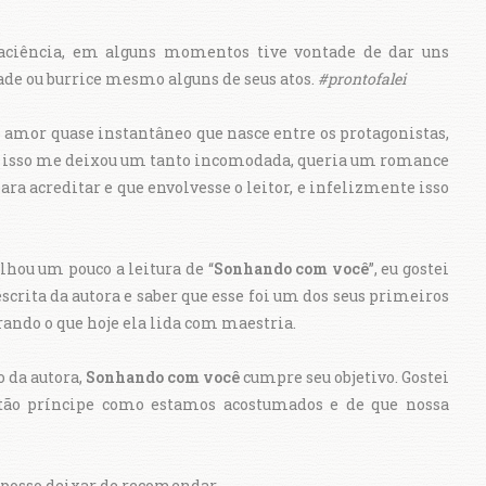
paciência, em alguns momentos tive vontade de dar uns
ade ou burrice mesmo alguns de seus atos.
#prontofalei
o amor quase instantâneo que nasce entre os protagonistas,
 e isso me deixou um tanto incomodada, queria um romance
ra acreditar e que envolvesse o leitor, e infelizmente isso
hou um pouco a leitura de “
Sonhando com você
”, eu gostei
scrita da autora e saber que esse foi um dos seus primeiros
rando o que hoje ela lida com maestria.
 da autora,
Sonhando com você
cumpre seu objetivo. Gostei
 tão príncipe como estamos acostumados e de que nossa
ão posso deixar de recomendar.