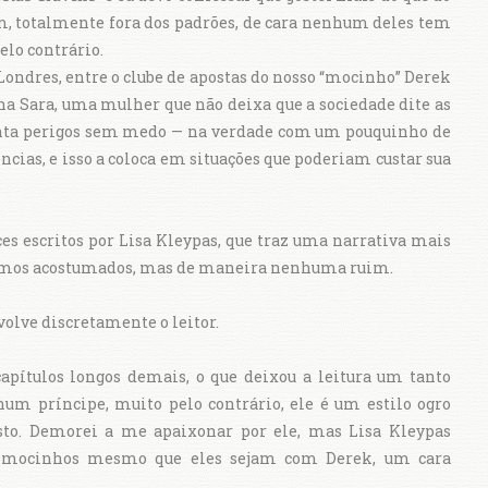
 totalmente fora dos padrões, de cara nenhum deles tem
elo contrário.
Londres, entre o clube de apostas do nosso “mocinho” Derek
ha Sara, uma mulher que não deixa que a sociedade dite as
enta perigos sem medo — na verdade com um pouquinho de
ias, e isso a coloca em situações que poderiam custar sua
 escritos por Lisa Kleypas, que traz uma narrativa mais
stamos acostumados, mas de maneira nenhuma ruim.
olve discretamente o leitor.
capítulos longos demais, o que deixou a leitura um tanto
um príncipe, muito pelo contrário, ele é um estilo ogro
sto. Demorei a me apaixonar por ele, mas Lisa Kleypas
us mocinhos mesmo que eles sejam com Derek, um cara