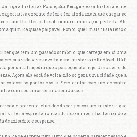
 dá liga à história? Pois é,
Em Perigo
é essa história e me
 expectativa enorme de ler e ler ainda mais, até chegar ao
com um thriller policial, numa combinação perfeita. Ah,
a química quase palpável. Ponto, quer mais? Está feito o
ulher que tem um passado sombrio, que carrega em si uma
a em sua vida vive envolta num mistério infindável. Há 8
ada por uma tragédia que a persegue até hoje. Uma série de
vente. Agora ela está de volta, não só para uma cidade que a
ar colocar os pontos nos is. Sem contar com um encontro
contro com seu amor de infância Jaxson.
passado e presente, elucidando aos poucos um mistério que
ial killer à espreita rondando nossa mocinha, tornando a
a de mistério e suspense.
ra única de escrever um livro que poderia parecer pesado e