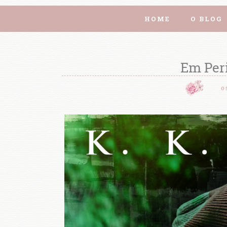
HOME
O BLOG
Em Peri
0