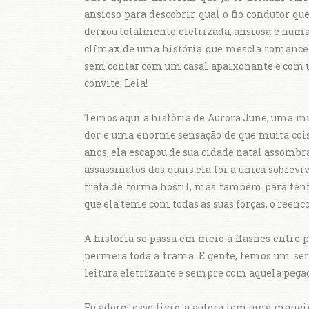
ansioso para descobrir qual o fio condutor que
deixou totalmente eletrizada, ansiosa e numa
clímax de uma história que mescla romance 
sem contar com um casal apaixonante e com um
convite: Leia!
Temos aqui a história de Aurora June, uma m
dor e uma enorme sensação de que muita cois
anos, ela escapou de sua cidade natal assombr
assassinatos dos quais ela foi a única sobrevi
trata de forma hostil, mas também para tent
que ela teme com todas as suas forças, o reen
A história se passa em meio à flashes entre 
permeia toda a trama. E gente, temos um ser
leitura eletrizante e sempre com aquela pegad
Eu adorei esse livro, a autora tem uma manei