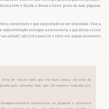
orma leve e fluida, e deixa o leitor preso às suas páginas,
rio envolvente e que surpreende ao ser elucidado. Vale a
e cada revelação entregue na hora certa, o que deixa o livro
“
um achado
”, um livro para ler e reler em algum momento
 tirou de Aurora tudo que ela mais amava, ela está de
pronta para enfrentar tudo que ela manteve trancado por
desaparecimentos misteriosos na pequena e pitoresca
idão se tornou seu lar - seu cobertor seguro quando o