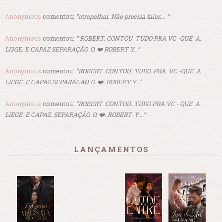
Anonymous
comentou:
“atrapalhar. Não precisa falar.... ”
Anonymous
comentou:
“ ROBERT. CONTOU. TUDO PRA VC -QUE. A.
LI3GE. E CAPAZ SEPARAÇÃO. O. ❤️ ROBERT Y…”
Anonymous
comentou:
“ROBERT. CONTOU. TUDO. PRA. VC -QUE. A
LIEGE. E CAPAZ SEPARACAO. O. ❤️. ROBERT Y…”
Anonymous
comentou:
“ROBERT. CONTOU. TUDO PRA VC - QUE. A
LIEGE. E CAPAZ. SEPARAÇÃO. O. ❤️. ROBERT. Y.…”
LANÇAMENTOS