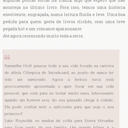
algumas pontas soltas na trama, algo que espero que não
aconteça no último livro. Fora isso, temos uma história
envolvente, engraçada, numa leitura fluida e leve. Uma boa
pedida para quem gosta de livros clichês, com uma leve
pegada hot e um romance apaixonante.
Até agora recomendo muito toda a série.
Samantha Holt passou toda a sua vida focada na carreira
de atleta Olímpica de Snowboard, ao ponto de nunca ter
tido um namorado. Agora a beleza ruiva está
precocemente aposentada e quer focar em sua vida
pessoal, que está para se tornar muito mais interessante
quando um homem sexy do seu passado chega à cidade.
Ela pode confiar nele o suficiente para que seja o seu
primeiro?
Luke Reynolds se mudou de volta para Sierra Nevadas
para ficar perto de sua família. Um grande bônus é a