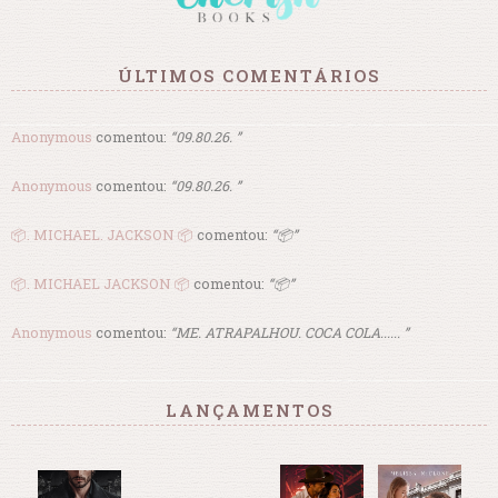
ÚLTIMOS COMENTÁRIOS
Anonymous
comentou:
“09.80.26. ”
Anonymous
comentou:
“09.80.26. ”
📦. MICHAEL. JACKSON 📦
comentou:
“📦”
📦. MICHAEL JACKSON 📦
comentou:
“📦”
Anonymous
comentou:
“ME. ATRAPALHOU. COCA COLA...... ”
LANÇAMENTOS