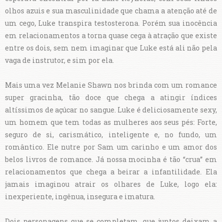
olhos azuis e sua masculinidade que chama a atenção até de
um cego, Luke transpira testosterona. Porém sua inocência
em relacionamentos a torna quase cega à atração que existe
entre os dois, sem nem imaginar que Luke está ali não pela
vaga de instrutor, e sim por ela.
Mais uma vez Melanie Shawn nos brinda com um romance
super gracinha, tão doce que chega a atingir índices
altíssimos de açúcar no sangue. Luke é deliciosamente sexy,
um homem que tem todas as mulheres aos seus pés: Forte,
seguro de si, carismático, inteligente e, no fundo, um
romântico. Ele nutre por Sam um carinho e um amor dos
belos livros de romance. Já nossa mocinha é tão “crua” em
relacionamentos que chega a beirar a infantilidade. Ela
jamais imaginou atrair os olhares de Luke, logo ela:
inexperiente, ingênua, insegura e imatura.
Dois personagens que se completam, que juntos deixam a