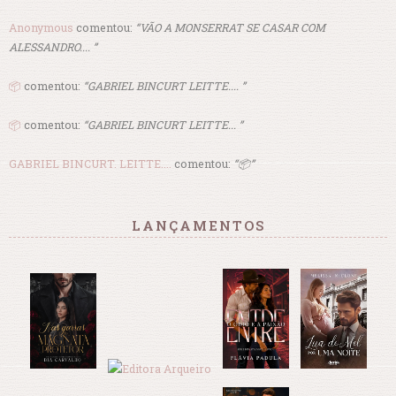
Anonymous
comentou:
“VÃO A MONSERRAT SE CASAR COM
ALESSANDRO.... ”
📦
comentou:
“GABRIEL BINCURT LEITTE.... ”
📦
comentou:
“GABRIEL BINCURT LEITTE... ”
GABRIEL BINCURT. LEITTE....
comentou:
“📦”
LANÇAMENTOS