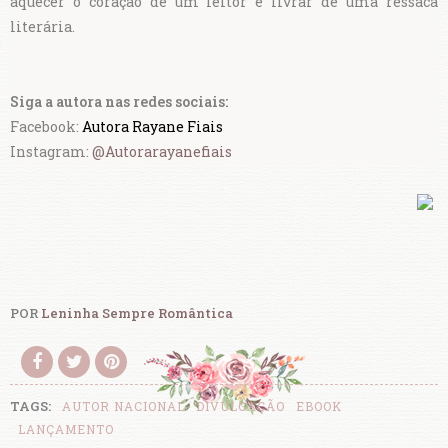
aquecer o coração de um leitor e livrar de uma ressaca
literária.
Siga a autora nas redes sociais:
Facebook:
Autora Rayane Fiais
Instagram:
@Autorarayanefiais
POR
Leninha Sempre Romântica
TAGS:
AUTOR NACIONAL
DIVULGAÇÃO
EBOOK
LANÇAMENTO