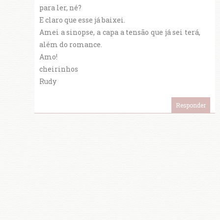
para ler, né?
E claro que esse já baixei.
Amei a sinopse, a capa a tensão que já sei terá,
além do romance.
Amo!
cheirinhos
Rudy
Responder