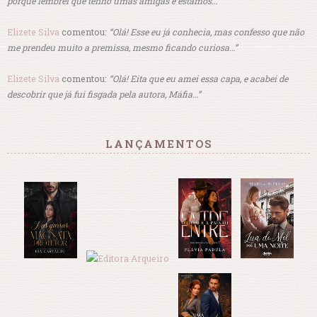
porque lembrei que tenho umas amigas e estamos…”
Elizete Silva
comentou:
“Olá! Esse eu já conhecia, mas confesso que não
me prendeu muito a premissa, mesmo ficando curiosa…”
Elizete Silva
comentou:
“Olá! Eita que eu amei essa capa, e acabei de
descobrir que já fui fisgada pela autora, Máfia…”
LANÇAMENTOS