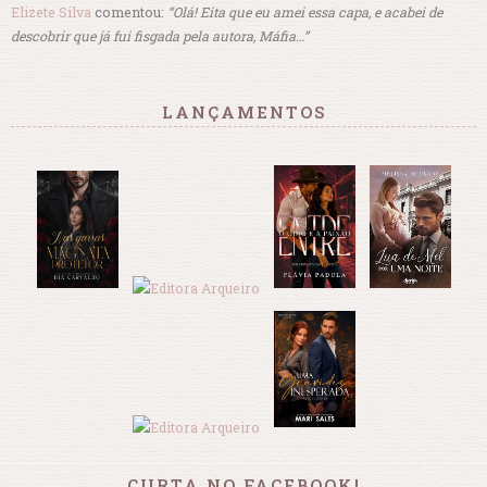
Elizete Silva
comentou:
“Olá! Eita que eu amei essa capa, e acabei de
descobrir que já fui fisgada pela autora, Máfia…”
LANÇAMENTOS
CURTA NO FACEBOOK!