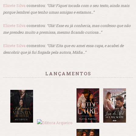
Elizete Silva
comentou:
“Olá! Fiquei tocada com o seu texto, ainda mais
porque lembrei que tenho umas amigas e estamos…”
Elizete Silva
comentou:
“Olá! Esse eu já conhecia, mas confesso que não
me prendeu muito a premissa, mesmo ficando curiosa…”
Elizete Silva
comentou:
“Olá! Eita que eu amei essa capa, e acabei de
descobrir que já fui fisgada pela autora, Máfia…”
LANÇAMENTOS