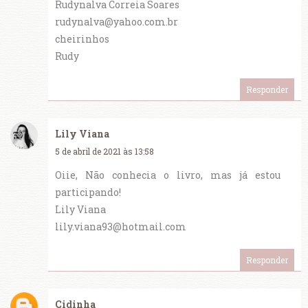
Rudynalva Correia Soares
rudynalva@yahoo.com.br
cheirinhos
Rudy
Responder
Lily Viana
5 de abril de 2021 às 13:58
Oiie, Não conhecia o livro, mas já estou
participando!
Lily Viana
lily.viana93@hotmail.com
Responder
Cidinha