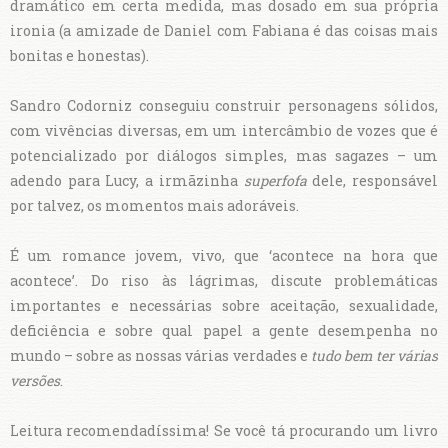
dramático em certa medida, mas dosado em sua própria
ironia (a amizade de Daniel com Fabiana é das coisas mais
bonitas e honestas).
Sandro Codorniz conseguiu construir personagens sólidos,
com vivências diversas, em um intercâmbio de vozes que é
potencializado por diálogos simples, mas sagazes – um
adendo para Lucy, a irmãzinha
superfofa
dele, responsável
por talvez, os momentos mais adoráveis.
É um romance jovem, vivo, que ‘acontece na hora que
acontece’. Do riso às lágrimas, discute problemáticas
importantes e necessárias sobre aceitação, sexualidade,
deficiência e sobre qual papel a gente desempenha no
mundo – sobre as nossas várias verdades e
tudo bem ter várias
versões
.
Leitura recomendadíssima! Se você tá procurando um livro