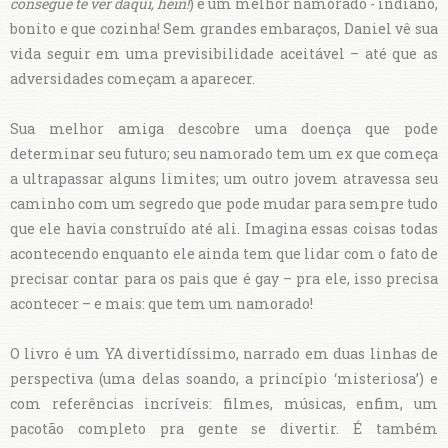
consegue te ver daqui, hein!
) e um melhor namorado - indiano,
bonito e que cozinha! Sem grandes embaraços, Daniel vê sua
vida seguir em uma previsibilidade aceitável – até que as
adversidades começam a aparecer.
Sua melhor amiga descobre uma doença que pode
determinar seu futuro; seu namorado tem um ex que começa
a ultrapassar alguns limites; um outro jovem atravessa seu
caminho com um segredo que pode mudar para sempre tudo
que ele havia construído até ali. Imagina essas coisas todas
acontecendo enquanto ele ainda tem que lidar com o fato de
precisar contar para os pais que é gay – pra ele, isso precisa
acontecer – e mais: que tem um namorado!
O livro é um YA divertidíssimo, narrado em duas linhas de
perspectiva (uma delas soando, a princípio ‘misteriosa’) e
com referências incríveis: filmes, músicas, enfim, um
pacotão completo pra gente se divertir. É também