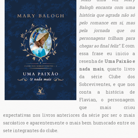
Balogh encanta com uma
história que agrada não só
pelo romance em si, mas
pela jornada que os
personagens trilham para
chegar ao final feliz”
. E com
essa frase eu inicio a
resenha de
Uma Paixão e
nada mais
, quarto livro
da série Clube dos
Sobreviventes, e que nos
conta a história de
Flavian, o personagem
que mais criou
expectativas nos livros anteriores da série por ser o mais
sarcástico e aparentemente o mais bem humorado entre os
sete integrantes do clube.