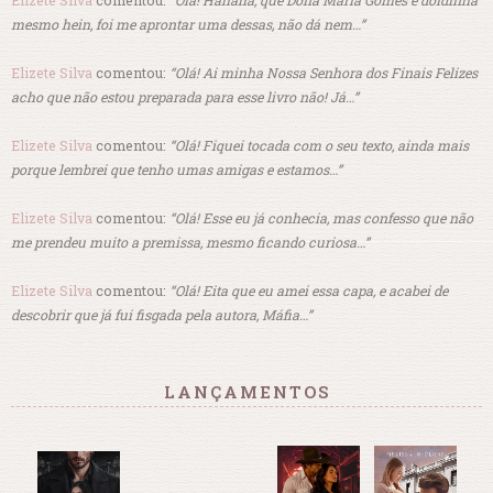
Elizete Silva
comentou:
“Olá! Hahaha, que Dona Maria Gomes é doidinha
mesmo hein, foi me aprontar uma dessas, não dá nem…”
Elizete Silva
comentou:
“Olá! Ai minha Nossa Senhora dos Finais Felizes
acho que não estou preparada para esse livro não! Já…”
Elizete Silva
comentou:
“Olá! Fiquei tocada com o seu texto, ainda mais
porque lembrei que tenho umas amigas e estamos…”
Elizete Silva
comentou:
“Olá! Esse eu já conhecia, mas confesso que não
me prendeu muito a premissa, mesmo ficando curiosa…”
Elizete Silva
comentou:
“Olá! Eita que eu amei essa capa, e acabei de
descobrir que já fui fisgada pela autora, Máfia…”
LANÇAMENTOS