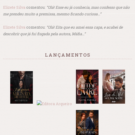
Elizete Silva
comentou:
“Olá! Esse eu já conhecia, mas confesso que não
me prendeu muito a premissa, mesmo ficando curiosa…”
Elizete Silva
comentou:
“Olá! Eita que eu amei essa capa, e acabei de
descobrir que já fui fisgada pela autora, Máfia…”
LANÇAMENTOS