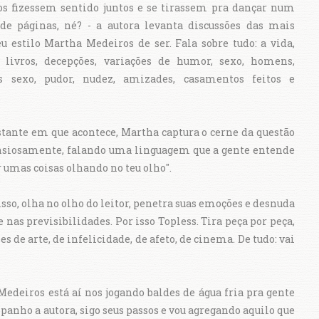
tos fizessem sentido juntos e se tirassem pra dançar num
e páginas, né? - a autora levanta discussões das mais
u estilo Martha Medeiros de ser. Fala sobre tudo: a vida,
, livros, decepções, variações de humor, sexo, homens,
 sexo, pudor, nudez, amizades, casamentos feitos e
.
tante em que acontece, Martha captura o cerne da questão
tensiosamente, falando uma linguagem que a gente entende
ar umas coisas olhando no teu olho".
sso, olha no olho do leitor, penetra suas emoções e desnuda
nas previsibilidades. Por isso Topless. Tira peça por peça,
 de arte, de infelicidade, de afeto, de cinema. De tudo: vai
deiros está aí nos jogando baldes de água fria pra gente
panho a autora, sigo seus passos e vou agregando aquilo que