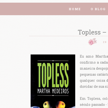
HOME
O BLOG
Topless –
23
Eu amo Martha 
confirmo a cada
maneira despojad
pequenas catástr
qualquer coisa 
duvidar de sua s
Em Topless, col
século passado -