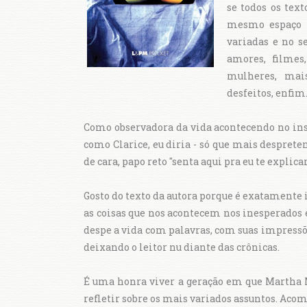
se todos os tex
mesmo espaço d
variadas e no se
amores, filmes
mulheres, mais
desfeitos, enfim
Como observadora da vida acontecendo no ins
como Clarice, eu diria - só que mais despre
de cara, papo reto "senta aqui pra eu te explic
Gosto do texto da autora porque é exatamente i
as coisas que nos acontecem nos inesperados e 
despe a vida com palavras, com suas impressões
deixando o leitor nu diante das crônicas.
É uma honra viver a geração em que Martha Me
refletir sobre os mais variados assuntos. Acom