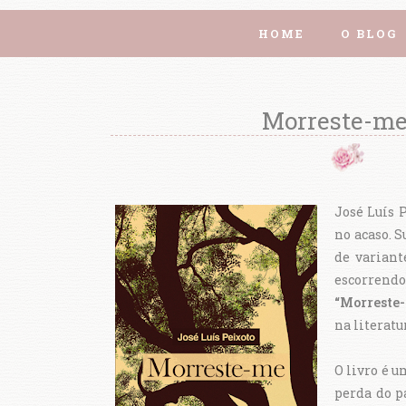
HOME
O BLOG
Morreste-me 
José Luís 
no acaso. S
de variant
escorrend
“Morreste
na literatu
O livro é u
perda do p