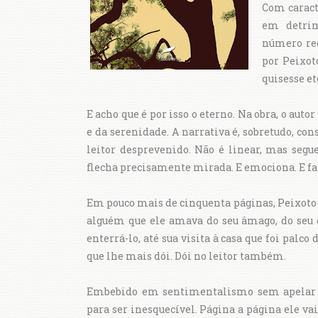
Com caract
em detrim
número re
por Peixo
quisesse et
E acho que é por isso o eterno. Na obra, o autor
e da serenidade. A narrativa é, sobretudo, c
leitor desprevenido. Não é linear, mas se
flecha precisamente mirada. E emociona. E faz v
Em pouco mais de cinquenta páginas, Peixoto 
alguém que ele amava do seu âmago, do seu 
enterrá-lo, até sua visita à casa que foi palco
que lhe mais dói. Dói no leitor também.
Embebido em sentimentalismo sem apelar
para ser inesquecível. Página a página ele va