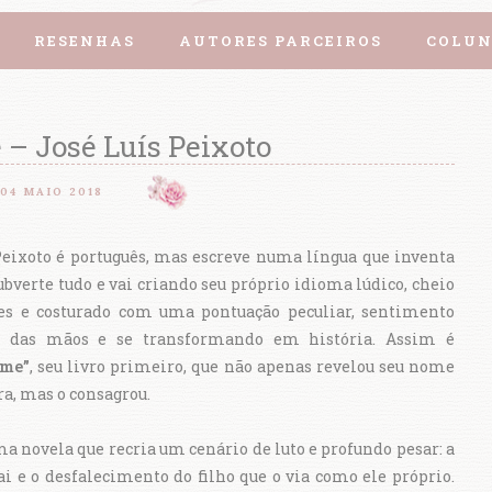
RESENHAS
AUTORES PARCEIROS
COLUN
– José Luís Peixoto
04 MAIO 2018
Peixoto é português, mas escreve numa língua que inventa
ubverte tudo e vai criando seu próprio idioma lúdico, cheio
es e costurado com uma pontuação peculiar, sentimento
o das mãos e se transformando em história. Assim é
-me”
, seu livro primeiro, que não apenas revelou seu nome
ra, mas o consagrou.
ma novela que recria um cenário de luto e profundo pesar: a
ai e o desfalecimento do filho que o via como ele próprio.