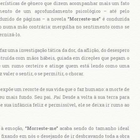
erísticas de gênero que dizem acompanhar mais um fato
ento de um aprofundamento psicológico – até pelo
duzido de páginas – a novela
“Morreste-me”
é conduzida
to numa mão contrária: mergulha no sentimento como se
ernizá-lo.
 faz uma investigação tática da dor, da aflição, do desespero
onstruída com mãos hábeis, guiada em direções que pegam o
gue um rumo certeiro e atinge quem está lendo como uma
aler o sentir, o se permitir, o chorar.
expõe um recorte de sua vida que o faz humano: a morte de
eu mais fundo. Seu pai.
Pai
. Desde a volta à sua terra para
 de sua infância feliz e permissível, ele se deixa ir rumo ao
 à emoção,
“Morreste-me”
acaba sendo do tamanho ideal
i fixando em nós o desejando de ir desbravando toda a obra