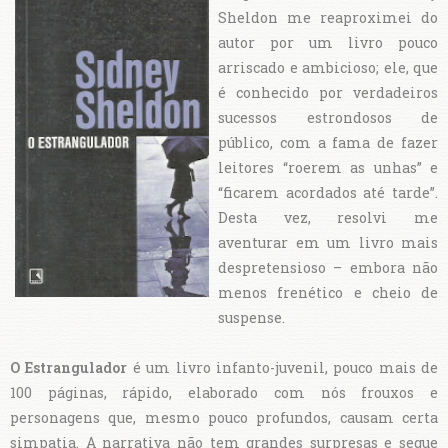
Sheldon me reaproximei do
autor por um livro pouco
arriscado e ambicioso; ele, que
é conhecido por verdadeiros
sucessos estrondosos de
público, com a fama de fazer
leitores “roerem as unhas” e
“ficarem acordados até tarde”.
Desta vez, resolvi me
aventurar em um livro mais
despretensioso – embora não
menos frenético e cheio de
suspense.
O Estrangulador
é um livro infanto-juvenil, pouco mais de
100 páginas, rápido, elaborado com nós frouxos e
personagens que, mesmo pouco profundos, causam certa
simpatia. A narrativa não tem grandes surpresas e segue