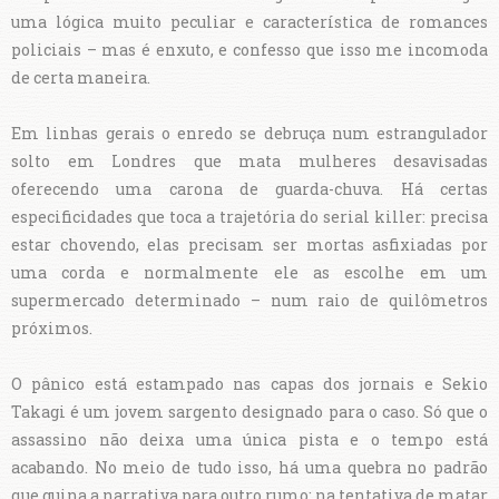
uma lógica muito peculiar e característica de romances
policiais – mas é enxuto, e confesso que isso me incomoda
de certa maneira.
Em linhas gerais o enredo se debruça num estrangulador
solto em Londres que mata mulheres desavisadas
oferecendo uma carona de guarda-chuva. Há certas
especificidades que toca a trajetória do serial killer: precisa
estar chovendo, elas precisam ser mortas asfixiadas por
uma corda e normalmente ele as escolhe em um
supermercado determinado – num raio de quilômetros
próximos.
O pânico está estampado nas capas dos jornais e Sekio
Takagi é um jovem sargento designado para o caso. Só que o
assassino não deixa uma única pista e o tempo está
acabando. No meio de tudo isso, há uma quebra no padrão
que guina a narrativa para outro rumo: na tentativa de matar