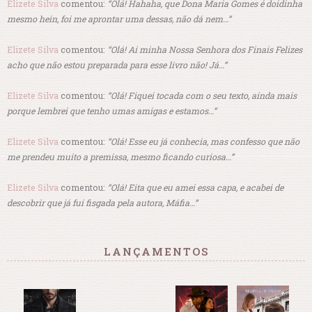
Elizete Silva
comentou:
“Olá! Hahaha, que Dona Maria Gomes é doidinha
mesmo hein, foi me aprontar uma dessas, não dá nem…”
Elizete Silva
comentou:
“Olá! Ai minha Nossa Senhora dos Finais Felizes
acho que não estou preparada para esse livro não! Já…”
Elizete Silva
comentou:
“Olá! Fiquei tocada com o seu texto, ainda mais
porque lembrei que tenho umas amigas e estamos…”
Elizete Silva
comentou:
“Olá! Esse eu já conhecia, mas confesso que não
me prendeu muito a premissa, mesmo ficando curiosa…”
Elizete Silva
comentou:
“Olá! Eita que eu amei essa capa, e acabei de
descobrir que já fui fisgada pela autora, Máfia…”
LANÇAMENTOS