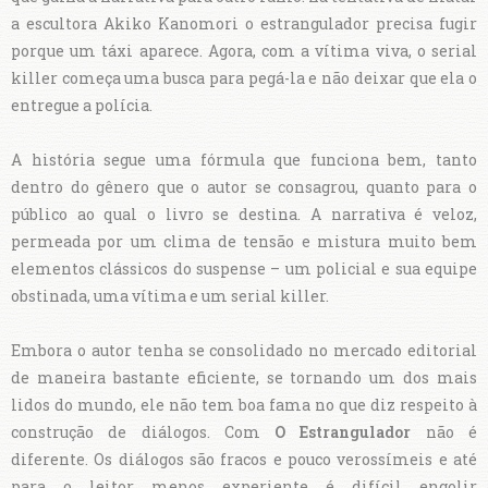
a escultora Akiko Kanomori o estrangulador precisa fugir
porque um táxi aparece. Agora, com a vítima viva, o serial
killer começa uma busca para pegá-la e não deixar que ela o
entregue a polícia.
A história segue uma fórmula que funciona bem, tanto
dentro do gênero que o autor se consagrou, quanto para o
público ao qual o livro se destina. A narrativa é veloz,
permeada por um clima de tensão e mistura muito bem
elementos clássicos do suspense – um policial e sua equipe
obstinada, uma vítima e um serial killer.
Embora o autor tenha se consolidado no mercado editorial
de maneira bastante eficiente, se tornando um dos mais
lidos do mundo, ele não tem boa fama no que diz respeito à
construção de diálogos. Com
O Estrangulador
não é
diferente. Os diálogos são fracos e pouco verossímeis e até
para o leitor menos experiente é difícil engolir