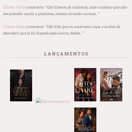
Elizete Silva
comentou:
“Olá! Esse eu já conhecia, mas confesso que não
me prendeu muito a premissa, mesmo ficando curiosa…”
Elizete Silva
comentou:
“Olá! Eita que eu amei essa capa, e acabei de
descobrir que já fui fisgada pela autora, Máfia…”
LANÇAMENTOS