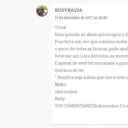
RUDYNALVA
13 de dezembro de 2017 às 22:42
Tícia!
Essa questão do abuso psicológico e 
Fico feliz em ver que a autora soub
o amor de todas as formas, pode aju
Deve ser um livro doloroso, ao mes
E apesar de você ter escraxado a psi
Gostaria de ler.
“ Bendita seja a data que une a to
Mabi)
cheirinhos
Rudy
TOP COMENTARISTA dezembro 3 livros