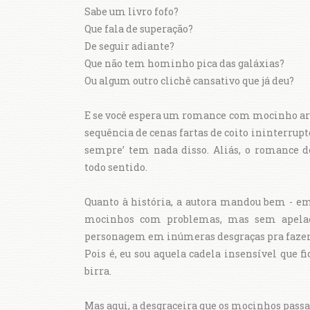
Sabe um livro fofo?
Que fala de superação?
De seguir adiante?
Que não tem hominho pica das galáxias?
Ou algum outro clichê cansativo que já deu?
E se você espera um romance com mocinho a
sequência de cenas fartas de coito ininterrupt
sempre’ tem nada disso. Aliás, o romance d
todo sentido.
Quanto à história, a autora mandou bem - e
mocinhos com problemas, mas sem apelaçã
personagem em inúmeras desgraças pra fazer 
Pois é, eu sou aquela cadela insensível que 
birra.
Mas aqui, a desgraceira que os mocinhos pass