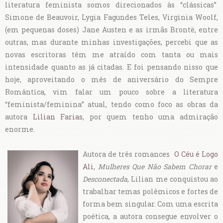
literatura feminista somos direcionados às “clássicas”
Simone de Beauvoir, Lygia Fagundes Teles, Virginia Woolf,
(em pequenas doses) Jane Austen e as irmãs Brontë, entre
outras, mas durante minhas investigações, percebi que as
novas escritoras têm me atraído com tanta ou mais
intensidade quanto as já citadas. E foi pensando nisso que
hoje, aproveitando o mês de aniversário do Sempre
Romântica, vim falar um pouco sobre a literatura
“feminista/feminina” atual, tendo como foco as obras da
autora
Lilian Farias
, por quem tenho uma admiração
enorme.
Autora de três romances
O Céu é Logo
Ali
,
Mulheres Que Não Sabem Chorar
e
Desconectada
, Lilian me conquistou ao
trabalhar temas polêmicos e fortes de
forma bem singular. Com uma escrita
poética, a autora consegue envolver o