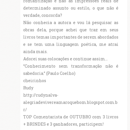
romantização e não as impressões reais de
determinado assunto ou estilo, o que não é
verdade, concorda?
Não conhecia a autora e vou lá pesquisar as
obras dela, porque achei que traz em seus
livros temas importantes de serem abordados
e se tem uma linguagem poética, me atrai
ainda mais.
Adorei suas colocações e continue assim...
“Conhecimento sem transformação não é
sabedoria.” (Paulo Coelho)
cheirinhos
Rudy
http://rudynalva-
alegriadevivereamaroquebom.blogspot.com.b
r/
TOP Comentarista de OUTUBRO com 3 livros
+ BRINDES e 3 ganhadores, participem!