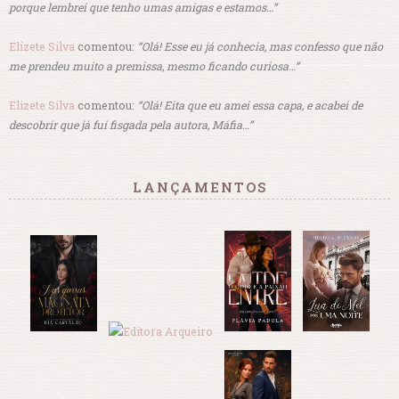
porque lembrei que tenho umas amigas e estamos…”
Elizete Silva
comentou:
“Olá! Esse eu já conhecia, mas confesso que não
me prendeu muito a premissa, mesmo ficando curiosa…”
Elizete Silva
comentou:
“Olá! Eita que eu amei essa capa, e acabei de
descobrir que já fui fisgada pela autora, Máfia…”
LANÇAMENTOS