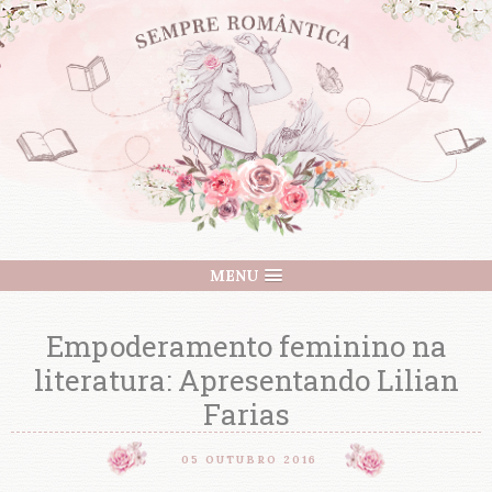
MENU
Empoderamento feminino na
literatura: Apresentando Lilian
Farias
05 OUTUBRO 2016