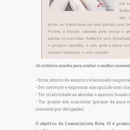
ela e
Belmo
que, 
noite, se transforma em uma paixão sem lim
Porém, a traição causada pela inveja e 
muitas reviravoltas. Kathelyn será desafiad
o próprio caminho, e sim, pela a única c
enorme teimosia: o seu coração.
Os critérios usados para avaliar o melhor comentá
-
Estar dentro do assunto relacionado na post
-
Ser coerente e expressar sua opinião com cla
-
Ter criatividade ao abordar o assunto focado 
-
Ter prazer em comentar (porque dá para s
comenta por obrigação).
O objetivo do Comentarista Nota 10 é premia