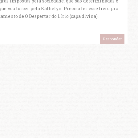
gras impostas pela sociedade, que são determinadas e
que vou torcer pela Kathelyn. Preciso ler esse livro pra
mento de O Despertar do Lírio (capa divina).
Responder