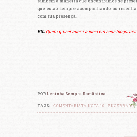
também a maneira que encontramos de presente
que estão sempre acompanhando as resenhas 
com sua presença.
P.S.:
Quem quiser aderir à ideia em seus blogs, favo
POR
Leninha Sempre Romântica
TAGS:
COMENTARISTA NOTA 10
ENCERRADO