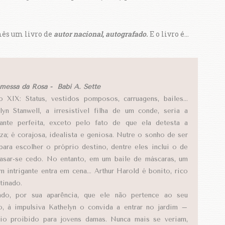
mês um livro de
autor nacional, autografado.
E o livro é...
messa da Rosa - Babi A. Sette
o XIX: Status, vestidos pomposos, carruagens, bailes…
lyn Stanwell, a irresistível filha de um conde, seria a
ante perfeita, exceto pelo fato de que ela detesta a
za; é corajosa, idealista e geniosa. Nutre o sonho de ser
 para escolher o próprio destino, dentre eles inclui o de
asar-se cedo. No entanto, em um baile de máscaras, um
 intrigante entra em cena… Arthur Harold é bonito, rico
tinado.
do, por sua aparência, que ele não pertence ao seu
, à impulsiva Kathelyn o convida a entrar no jardim –
io proibido para jovens damas. Nunca mais se veriam,