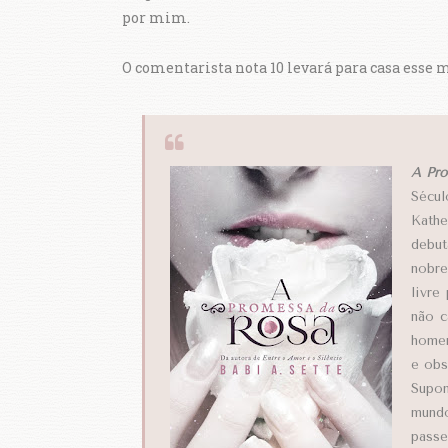
por mim.
O comentarista nota 10 levará para casa esse 
A Pro
Sécul
Kathe
debut
nobre
livre
não c
homem
e obs
Supon
mundo
passe