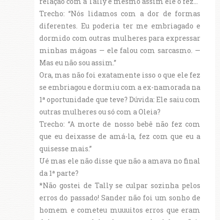
relação com a Tally e mesmo assim ele o fez...
Trecho: “Nós lidamos com a dor de formas
diferentes. Eu poderia ter me embriagado e
dormido com outras mulheres para expressar
minhas mágoas — ele falou com sarcasmo. —
Mas eu não sou assim.”
Ora, mas não foi exatamente isso o que ele fez
se embriagou e dormiu com a ex-namorada na
1ª oportunidade que teve? Dúvida: Ele saiu com
outras mulheres ou só com a Oleia?
Trecho: “A morte de nosso bebê não fez com
que eu deixasse de amá-la, fez com que eu a
quisesse mais.”
Ué mas ele não disse que não a amava no final
da 1ª parte?
*Não gostei de Tally se culpar sozinha pelos
erros do passado! Sander não foi um sonho de
homem e cometeu muuuitos erros que eram