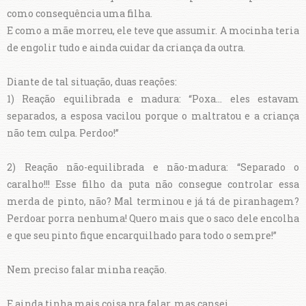
como consequência uma filha.
E como a mãe morreu, ele teve que assumir. A mocinha teria
de engolir tudo e ainda cuidar da criança da outra.
Diante de tal situação, duas reações:
1) Reação equilibrada e madura: “Poxa... eles estavam
separados, a esposa vacilou porque o maltratou e a criança
não tem culpa. Perdoo!”
2) Reação não-equilibrada e não-madura: “Separado o
caralho!!! Esse filho da puta não consegue controlar essa
merda de pinto, não? Mal terminou e já tá de piranhagem?
Perdoar porra nenhuma! Quero mais que o saco dele encolha
e que seu pinto fique encarquilhado para todo o sempre!”
Nem preciso falar minha reação.
E ainda tinha mais coisa pra falar, mas cansei.