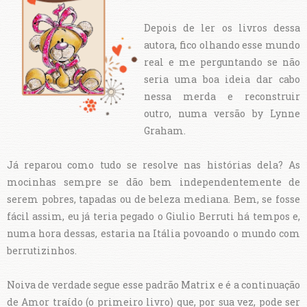
Depois de ler os livros dessa
autora, fico olhando esse mundo
real e me perguntando se não
seria uma boa ideia dar cabo
nessa merda e reconstruir
outro, numa versão by Lynne
Graham.
Já reparou como tudo se resolve nas histórias dela? As
mocinhas sempre se dão bem independentemente de
serem pobres, tapadas ou de beleza mediana. Bem, se fosse
fácil assim, eu já teria pegado o Giulio Berruti há tempos e,
numa hora dessas, estaria na Itália povoando o mundo com
berrutizinhos.
Noiva de verdade segue esse padrão Matrix e é a continuação
de Amor traído (o primeiro livro) que, por sua vez, pode ser