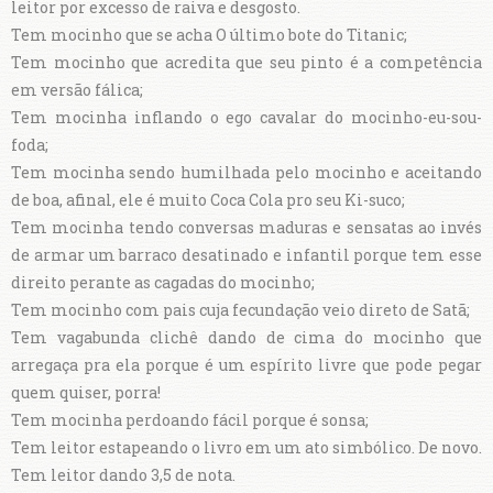
leitor por excesso de raiva e desgosto.
Tem mocinho que se acha O último bote do Titanic;
Tem mocinho que acredita que seu pinto é a competência
em versão fálica;
Tem mocinha inflando o ego cavalar do mocinho-eu-sou-
foda;
Tem mocinha sendo humilhada pelo mocinho e aceitando
de boa, afinal, ele é muito Coca Cola pro seu Ki-suco;
Tem mocinha tendo conversas maduras e sensatas ao invés
de armar um barraco desatinado e infantil porque tem esse
direito perante as cagadas do mocinho;
Tem mocinho com pais cuja fecundação veio direto de Satã;
Tem vagabunda clichê dando de cima do mocinho que
arregaça pra ela porque é um espírito livre que pode pegar
quem quiser, porra!
Tem mocinha perdoando fácil porque é sonsa;
Tem leitor estapeando o livro em um ato simbólico. De novo.
Tem leitor dando 3,5 de nota.