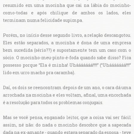
resumido em uma mocinha que cai na lábia do mocinho-
como-todas e após chilique de ambos os lados, eles
terminam numa felicidade supimpa.
Porém, no início desse segundo livro, a relação descangotou.
Eles estão separados, a mocinha é dona de uma empresa
bem sucedida (sério??) e supostamente tem um caso com o
sócio. O mocinho-meu-pinto-é-foda quando sabe disso? Fica
possesso porque “Ela é minha! Uhááááááá!!!!!” (“Uhááááááá!!!!”
lido em urro macho pra caramba).
Daí, os dois se reencontram depois de um ano, o cara dá uma
arrochada na mocinha e eles voltam, afinal, uma encochada
é a resolução para todos os problemas conjugais.
Mas se você pensa, enganado leitor, que a coisa vai ser fácil
assim, né não: do nada o mocinho descobre que a sapecada
dada na ex-amante - quando estava separado da esposa - teve