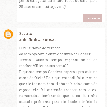
penso eu, apesar da imaturidade do casal (20 e
25 anos eram muito jovens)!
Responder
Beatriz
28 de julho de 2017 às 02:50
LIVRO: Noiva de Verdade
Já começa com o ciúme absurdo do Sander:
Trecho: “Quanto tempo esperou antes de
receber Miller na sua cama?”
E quanto tempo Sanders esperou pra cair na
cama da Oleia? Pelo que entendi foi a 1ª coisa
que ele fez nem bem tinha esfriado a cama da
esposa, ele foi correndo transar com a ex-
namorada... lembrando que a ex já tinha
causado problema para ele desde o início da