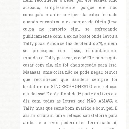
nem reconhecer o bebê, por ele estava tudo
acabado, simplesmente porque ele não
conseguiu manter o zíper da calça fechado
quando encontrou a ex-namorada Oleia (teve
culpa no cartório sim, se esfregando
publicamente com a ex na boate onde levou a
Tally poxa! Ainda se faz de ofendido?!), e nem
se preocupou com isso, estupidamente
mandou a Tally passear, credo! Ele nunca quis
casar com ela, ele foi chantageado para isso.
Maaaaas, uma coisa não se pode negar, temos
que reconhecer que Sanders sempre foi
brutalmente SINCERO/HONESTO em relação
a tudo isso! E até o final da 1ª parte do livro ele
diz com todas as letras que NÃO AMAVA a
Tally, mas que seria bom marido e bom pai. E
assim criaram uma relação satisfatória para
ambos e o livro poderia ter terminado aí,