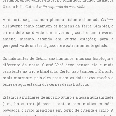
restante, então vamos entrar no longínquo mundo da autora
Ursula K. Le Guin,
A mão esquerda da escuridão
.
A história se passa num planeta distante chamado
Gethen
,
ou Inverno como chamam os homens da Terra. Simples, o
clima dele se divide em inverno glacial e um inverno
ameno, mesmo estando em outras estações; para a
perspectiva de um terráqueo, ele é extremamente gelado.
Os habitantes de
Gethen
são humanos, mas sua fisiologia é
diferente da nossa. Claro! Você deve pensar, ele é mais
resistente ao frio e blábláblá. Certo, isso também. É muito
mais marcante, pois eles possuem os dois sexos, macho e
fêmea e aqui está um dos cernes dessa história.
Estamos a milhares de anos no futuro e a nossa humanidade
(sim, há outras), já possui contato com muitos mundos
povoados, o livro menciona em torno de oitenta e cinco. A