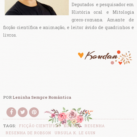
Deputados e pesquisador em
História oral e Mitologia
greco-romana. Amante de
ficção científica e animação, e leitor ávido de quadrinhos e
livros.
POR
Leninha Sempre Romântica
TAGS:
FICÇÃO CIENTÍFICA
KOUDAN
RESENHA
RESENHA DE ROBSON
URSULA K. LE GUIN