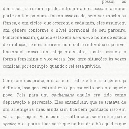
possui os
dois sexos, seria um tipo de androginia: eles passam a maior
parte do tempo numa forma assexuada, sem ser macho ou
fêmea, e em ciclos, que ocorrem a cada mês, eles assumem
um gênero conforme o nível hormonal de seu parceiro.
Funciona assim, quando estão em
kemmer
, o nome do estado
de mutação, se eles tocarem num outro indivíduo cujo nível
hormonal masculino esteja mais alto, o outro assume a
forma feminina e vice-versa. Isso gera situações às vezes
cômicas, por exemplo, quando o rei está grávido.
Como um dos protagonistas é terrestre, e tem seu gênero já
definido, isso gera estranheza e preconceito perante aquele
povo. Pois para um
ge-theniano
aquilo era tido como
depravação e perversão. Eles entendiam que se tratava de
um alienígena, mas ainda sim fica bem pontuado isso em
várias passagens. Acho bom ressaltar aqui, sem intenção de
spoiler
, mas para situar você, que na história há aqueles que