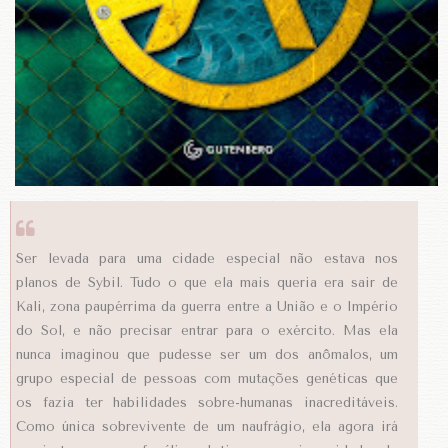
Ser levada para uma cidade especial não estava nos
planos de Sybil. Tudo o que ela mais queria era sair de
Kali, zona paupérrima da guerra entre a União e o Império
do Sol, e não precisar entrar para o exército. Mas ela
nunca imaginou que pudesse ser um dos anômalos, um
grupo especial de pessoas com mutações genéticas que
os fazia ter habilidades sobre-humanas inacreditáveis.
Como única sobrevivente de um naufrágio, ela agora irá