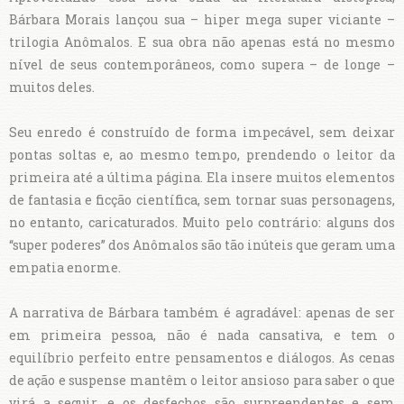
Bárbara Morais lançou sua – hiper mega super viciante –
trilogia Anômalos. E sua obra não apenas está no mesmo
nível de seus contemporâneos, como supera – de longe –
muitos deles.
Seu enredo é construído de forma impecável, sem deixar
pontas soltas e, ao mesmo tempo, prendendo o leitor da
primeira até a última página. Ela insere muitos elementos
de fantasia e ficção científica, sem tornar suas personagens,
no entanto, caricaturados. Muito pelo contrário: alguns dos
“super poderes” dos Anômalos são tão inúteis que geram uma
empatia enorme.
A narrativa de Bárbara também é agradável: apenas de ser
em primeira pessoa, não é nada cansativa, e tem o
equilíbrio perfeito entre pensamentos e diálogos. As cenas
de ação e suspense mantêm o leitor ansioso para saber o que
virá a seguir, e os desfechos são surpreendentes e sem