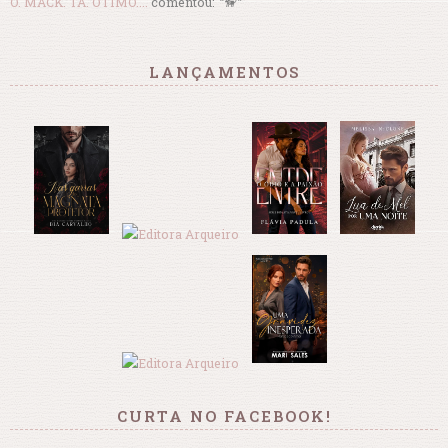
O. MACK. TA. ÓTIMO....
comentou:
“🦮”
LANÇAMENTOS
CURTA NO FACEBOOK!