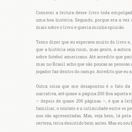
Comecei a leitura desse livro toda empolgada
uma boa história. Segundo, porque era a vez 
mais sobre o livro e queria minha opinião.
Temo dizer que eu esperava muito do livro e,
que a história seja ruim, mas gente, a auto
sobre futebol americano. Até acredito que para
mas no Brasil acho que são poucas as pessoas
jogador faz dentro do campo. Acredito que eu nã
Outra coisa que me desapontou é o fato da
narrativa, até quase a página 200 fica aquela 
— depois de quase 200 páginas —, é que a lei
familiar; o contato e a intimidade entre os p
nos são apresentadas. Mas, veja bem, lá pela 
certeza, teria desistido bem antes. Mas eu sou 