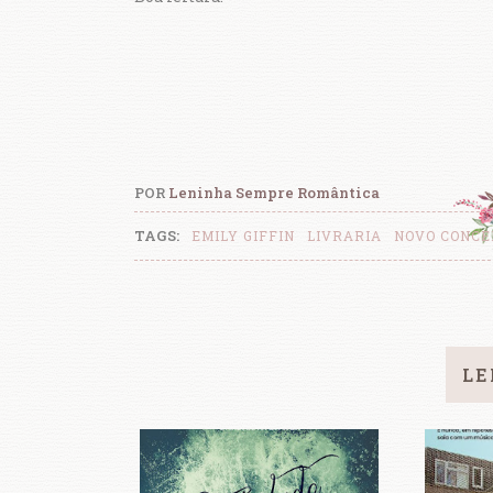
POR
Leninha Sempre Romântica
TAGS:
EMILY GIFFIN
LIVRARIA
NOVO CONCE
LE