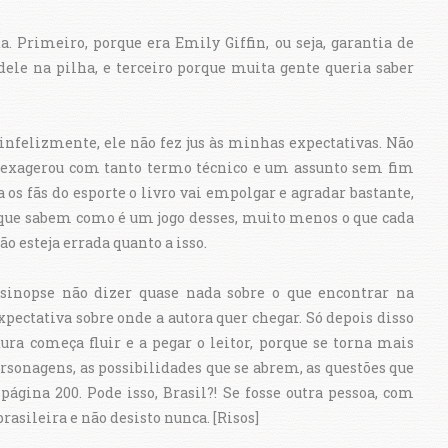
. Primeiro, porque era Emily Giffin, ou seja, garantia de
dele na pilha, e terceiro porque muita gente queria saber
 infelizmente, ele não fez jus às minhas expectativas. Não
ra exagerou com tanto termo técnico e um assunto sem fim
 os fãs do esporte o livro vai empolgar e agradar bastante,
 que sabem como é um jogo desses, muito menos o que cada
o esteja errada quanto a isso.
 sinopse não dizer quase nada sobre o que encontrar na
expectativa sobre onde a autora quer chegar. Só depois disso
tura começa fluir e a pegar o leitor, porque se torna mais
ersonagens, as possibilidades que se abrem, as questões que
página 200. Pode isso, Brasil?! Se fosse outra pessoa, com
brasileira e não desisto nunca. [Risos]