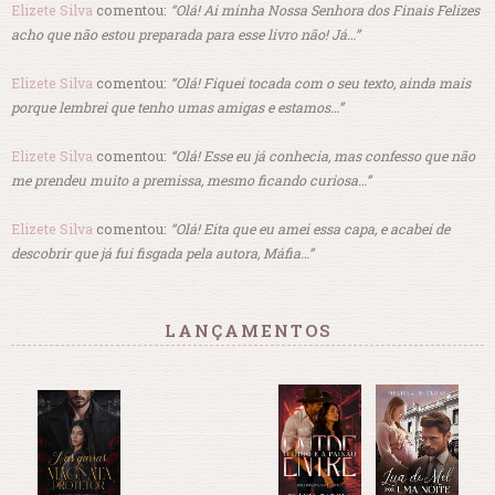
Elizete Silva
comentou:
“Olá! Ai minha Nossa Senhora dos Finais Felizes
acho que não estou preparada para esse livro não! Já…”
Elizete Silva
comentou:
“Olá! Fiquei tocada com o seu texto, ainda mais
porque lembrei que tenho umas amigas e estamos…”
Elizete Silva
comentou:
“Olá! Esse eu já conhecia, mas confesso que não
me prendeu muito a premissa, mesmo ficando curiosa…”
Elizete Silva
comentou:
“Olá! Eita que eu amei essa capa, e acabei de
descobrir que já fui fisgada pela autora, Máfia…”
LANÇAMENTOS