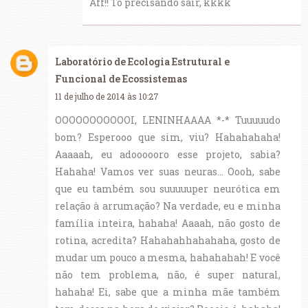
Aff!! To precisando sair, kkkk
Laboratório de Ecologia Estrutural e
Funcional de Ecossistemas
11 de julho de 2014 às 10:27
OOOOOOOOOOOI, LENINHAAAA *-* Tuuuuudo
bom? Esperooo que sim, viu? Hahahahaha!
Aaaaah, eu adoooooro esse projeto, sabia?
Hahaha! Vamos ver suas neuras... Oooh, sabe
que eu também sou suuuuuper neurótica em
relação à arrumação? Na verdade, eu e minha
família inteira, hahaha! Aaaah, não gosto de
rotina, acredita? Hahahahhahahaha, gosto de
mudar um pouco a mesma, hahahahah! E você
não tem problema, não, é super natural,
hahaha! Ei, sabe que a minha mãe também