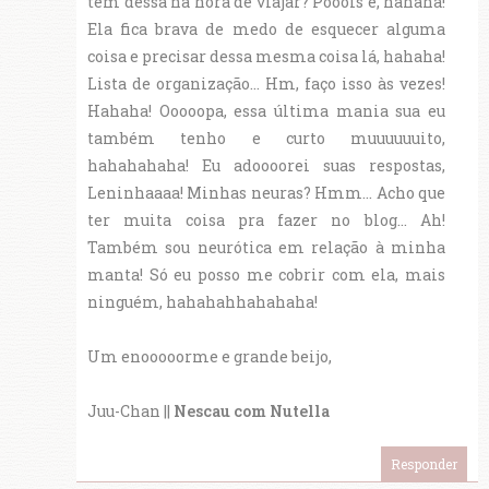
tem dessa na hora de viajar? Pooois é, hahaha!
Ela fica brava de medo de esquecer alguma
coisa e precisar dessa mesma coisa lá, hahaha!
Lista de organização... Hm, faço isso às vezes!
Hahaha! Ooooopa, essa última mania sua eu
também tenho e curto muuuuuuito,
hahahahaha! Eu adoooorei suas respostas,
Leninhaaaa! Minhas neuras? Hmm... Acho que
ter muita coisa pra fazer no blog... Ah!
Também sou neurótica em relação à minha
manta! Só eu posso me cobrir com ela, mais
ninguém, hahahahhahahaha!
Um enooooorme e grande beijo,
Juu-Chan ||
Nescau com Nutella
Responder