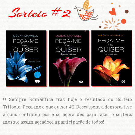
O Sempre Romântica traz hoje o resultado do Sorteio
Trilogia: Peça-me o que quiser #2. Desculpem a demora, tive
alguns contratempos e só agora deu para fazer o sorteio,
mesmo assim agradeço a participação de todos!